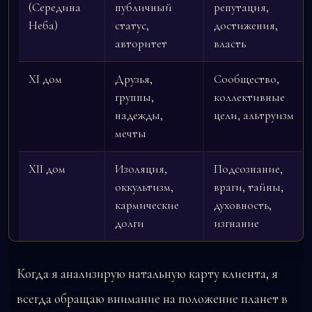
(Середина
публичный
репутация,
Неба)
статус,
достижения,
авторитет
власть
XI дом
Друзья,
Сообщество,
группы,
коллективные
надежды,
цели, альтруизм
мечты
XII дом
Изоляция,
Подсознание,
оккультизм,
враги, тайны,
кармические
духовность,
долги
изгнание
Когда я анализирую натальную карту клиента, я
всегда обращаю внимание на положение планет в