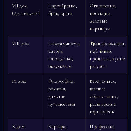
VII дом
Партнёрство,
Отношения,
(Десцендент)
брак, враги
проекции,
деловые
партнёры
VIII дом
Сексуальность,
Трансформация,
смерть,
глубинные
наследство,
процессы, чужие
оккультизм
ресурсы
IX дом
Философия,
Вера, смысл,
религия,
высшее
дальние
образование,
путешествия
расширение
горизонтов
X дом
Карьера,
Профессия,