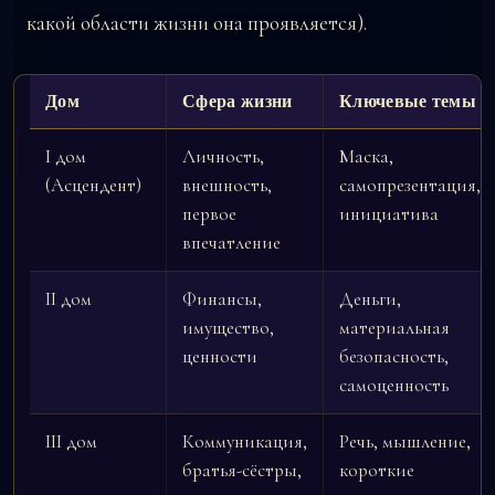
какой области жизни она проявляется).
Дом
Сфера жизни
Ключевые темы
I дом
Личность,
Маска,
(Асцендент)
внешность,
самопрезентация,
первое
инициатива
впечатление
II дом
Финансы,
Деньги,
имущество,
материальная
ценности
безопасность,
самоценность
III дом
Коммуникация,
Речь, мышление,
братья-сёстры,
короткие