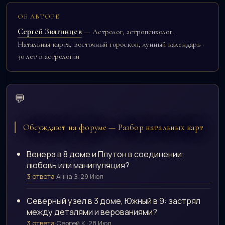
ОБ АВТОРЕ
Сергей Звягинцев
— Астролог, астропсихолог.
Натальная карта, восточный гороскоп, лунный календарь ·
30 лет в астрологии
💬
Обсуждают на форуме — Разбор натальных карт
Венера в 8 доме и Плутон в соединении:
любовь или манипуляция?
3 ответа
·
Анна З.
·
29 Июл
Северный узел в 3 доме, Южный в 9: застрял
между деталями и верованиями?
3 ответа
·
Сергей К.
·
28 Июл