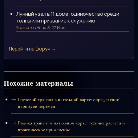
Лунный узел в 11 доме: одиночество среди
толпы или призвание к служению
5 ответов
·
Анна З.
·
27 Июл
Перейти на форум →
Похожие материалы
Грузовой транзит в натальной карте: определение
периодов перемен
Ролика транзит в натальной карте: техника расчёта и
практическое применение