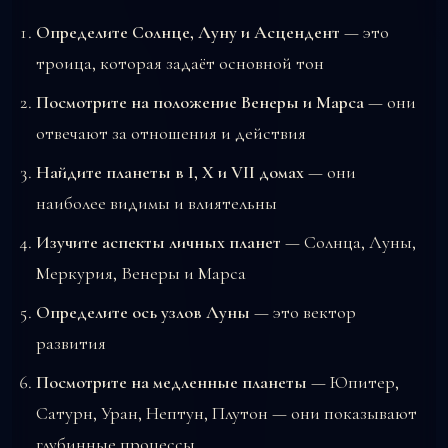
Определите Солнце, Луну и Асцендент
— это
троица, которая задаёт основной тон
Посмотрите на положение Венеры и Марса
— они
отвечают за отношения и действия
Найдите планеты в I, X и VII домах
— они
наиболее видимы и влиятельны
Изучите аспекты личных планет
— Солнца, Луны,
Меркурия, Венеры и Марса
Определите ось узлов Луны
— это вектор
развития
Посмотрите на медленные планеты
— Юпитер,
Сатурн, Уран, Нептун, Плутон — они показывают
глубинные процессы