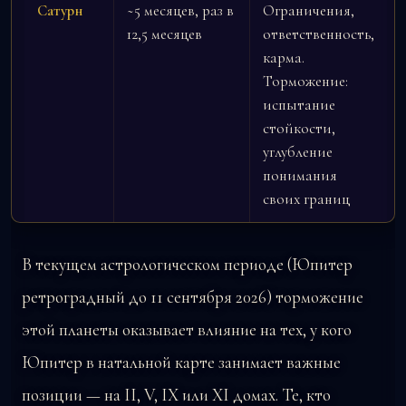
Сатурн
~5 месяцев, раз в
Ограничения,
12,5 месяцев
ответственность,
карма.
Торможение:
испытание
стойкости,
углубление
понимания
своих границ
В текущем астрологическом периоде (Юпитер
ретроградный до 11 сентября 2026) торможение
этой планеты оказывает влияние на тех, у кого
Юпитер в натальной карте занимает важные
позиции — на II, V, IX или XI домах. Те, кто