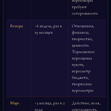
переговоры
требуют
осторожности
Венера
~6 недель, раз в
Отношения,
19 месяцев
финансы,
творчество,
ценности.
Торможение:
переоценка
чувств,
пересмотр
бюджета,
творческие
пересмотры
Марс
~3 месяца, раз в 2
Действие, воля,
года
сексуальность,