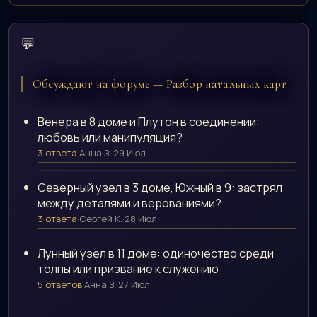
💬
Обсуждают на форуме — Разбор натальных карт
Венера в 8 доме и Плутон в соединении:
любовь или манипуляция?
3 ответа
·
Анна З.
·
29 Июл
Северный узел в 3 доме, Южный в 9: застрял
между деталями и верованиями?
3 ответа
·
Сергей К.
·
28 Июл
Лунный узел в 11 доме: одиночество среди
толпы или призвание к служению
5 ответов
·
Анна З.
·
27 Июл