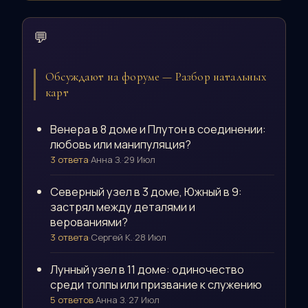
💬
Обсуждают на форуме — Разбор натальных
карт
Венера в 8 доме и Плутон в соединении:
любовь или манипуляция?
3 ответа
·
Анна З.
·
29 Июл
Северный узел в 3 доме, Южный в 9:
застрял между деталями и
верованиями?
3 ответа
·
Сергей К.
·
28 Июл
Лунный узел в 11 доме: одиночество
среди толпы или призвание к служению
5 ответов
·
Анна З.
·
27 Июл