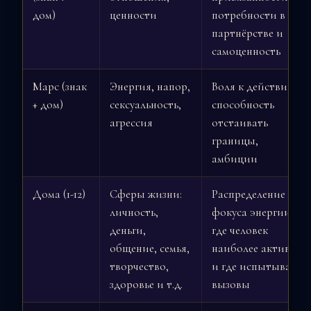
дом)
ценности
потребности в
партнёрстве и
самоценность
Марс (знак
Энергия, напор,
Воля к действию,
+ дом)
сексуальность,
способность
агрессия
отстаивать
границы,
амбиции
Дома (1-12)
Сферы жизни:
Распределение
личность,
фокуса энергии,
деньги,
где человек
общение, семья,
наиболее активен
творчество,
и где испытывает
здоровье и т.д.
вызовы