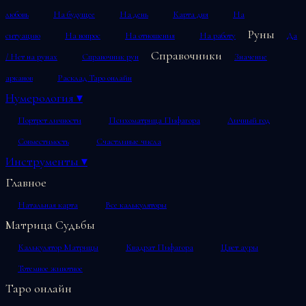
любовь
На будущее
На день
Карта дня
На
Руны
ситуацию
На вопрос
На отношения
На работу
Да
Справочники
/ Нет на рунах
Справочник рун
Значение
арканов
Расклад Таро онлайн
Нумерология
▾
Портрет личности
Психоматрица Пифагора
Личный год
Совместимость
Счастливые числа
Инструменты
▾
Главное
Натальная карта
Все калькуляторы
Матрица Судьбы
Калькулятор Матрицы
Квадрат Пифагора
Цвет ауры
Тотемное животное
Таро онлайн