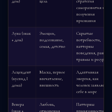
дом)
цель
стратегия
саморазвития и
получения
признания
Луна (знак
Эмоции,
Скрытые
+ дом)
подсознание,
потребности,
семья, детство
паттерны
поведения, ранние
травмы и ресурсы
Асцендент
Маска, первое
Адаптивная
(куспид I
впечатление,
энергия, как
дома)
внешность
человек заявляет о
себе в мире
Венера
Любовь,
Паттерны
(знак +
отношения,
привязанности,