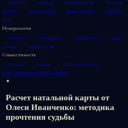
Таро Да/Нет
Карта дня
Личный аркан Таро
Расклад на
ситуацию
Расклад на работу
Расклад на 7 чакр
Личный год
Таро
Нумерология
Число имени
Число богатства
Счастливое число
Личный
год нумер.
Хороший ли день?
Совместимость
По 2 датам
По именам
Все 18 калькуляторов →
Консультация таролога
Войти
✦
Расчет натальной карты от
Олеси Иванченко: методика
прочтения судьбы