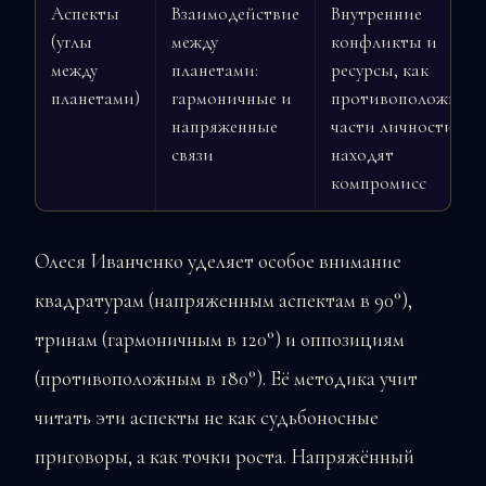
Аспекты
Взаимодействие
Внутренние
(углы
между
конфликты и
между
планетами:
ресурсы, как
планетами)
гармоничные и
противоположные
напряженные
части личности
связи
находят
компромисс
Олеся Иванченко уделяет особое внимание
квадратурам (напряженным аспектам в 90°),
тринам (гармоничным в 120°) и оппозициям
(противоположным в 180°). Её методика учит
читать эти аспекты не как судьбоносные
приговоры, а как точки роста. Напряжённый