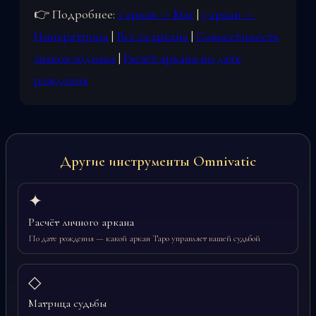
👉 Подробнее:
1 аркан — Маг
|
3 аркан —
Императрица
|
Все 22 аркана
|
Совместимость
знаков зодиака
|
Расчёт аркана по дате
рождения
Другие инструменты Omnivatic
✦
Расчёт личного аркана
По дате рождения — какой аркан Таро управляет вашей судьбой
◇
Матрица судьбы