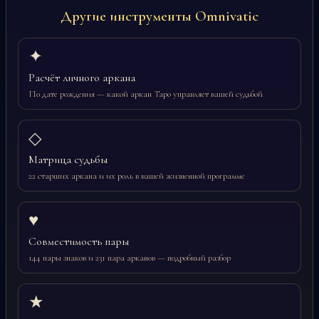
Другие инструменты Omnivatic
✦
Расчёт личного аркана
По дате рождения — какой аркан Таро управляет вашей судьбой
◇
Матрица судьбы
22 старших аркана и их роль в вашей жизненной программе
♥
Совместимость пары
144 пары знаков и 231 пара арканов — подробный разбор
★