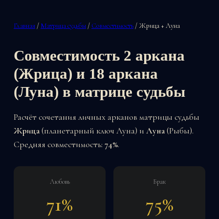
Главная
/
Матрица судьбы
/
Совместимость
/ Жрица + Луна
Совместимость 2 аркана
(Жрица) и 18 аркана
(Луна) в матрице судьбы
Расчёт сочетания личных арканов матрицы судьбы
Жрица
(планетарный ключ Луна) и
Луна
(Рыбы).
Средняя совместимость:
74%
.
Любовь
Брак
71%
75%