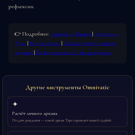
рефлексии.
👉 Подробнее:
2 аркан — Жрица
|
18 аркан —
Луна
|
Все 22 аркана
|
Совместимость знаков
зодиака
|
Расчёт аркана по дате рождения
Другие инструменты Omnivatic
✦
Расчёт личного аркана
По дате рождения — какой аркан Таро управляет вашей судьбой