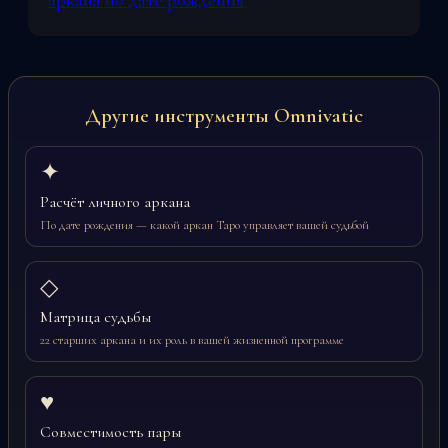
аркана по дате рождения
Другие инструменты Omnivatic
✦
Расчёт личного аркана
По дате рождения — какой аркан Таро управляет вашей судьбой
◇
Матрица судьбы
22 старших аркана и их роль в вашей жизненной программе
♥
Совместимость пары