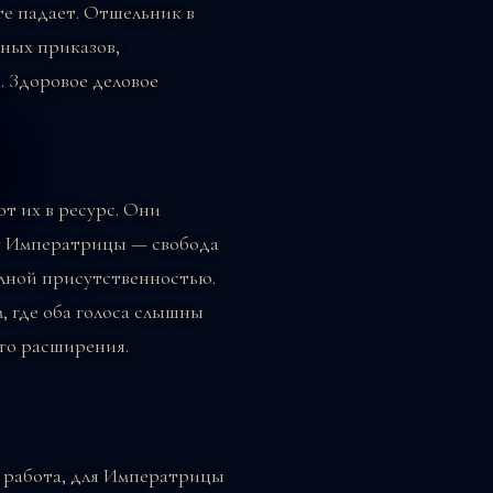
те падает. Отшельник в
ных приказов,
 Здоровое деловое
а
т их в ресурс. Они
 у Императрицы — свобода
лной присутственностью.
, где оба голоса слышны
ого расширения.
о работа, для Императрицы