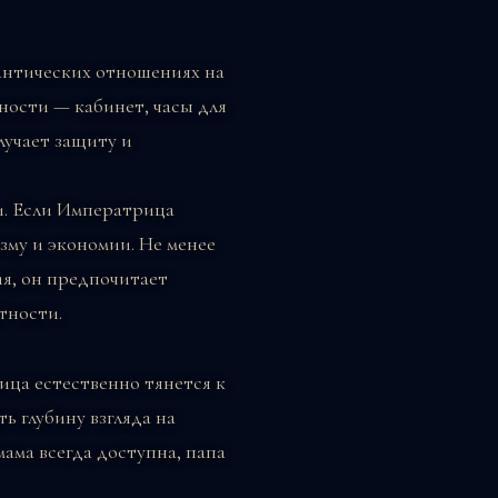
мантических отношениях на
ости — кабинет, часы для
лучает защиту и
и. Если Императрица
зму и экономии. Не менее
ия, он предпочитает
тности.
ца естественно тянется к
ь глубину взгляда на
мама всегда доступна, папа