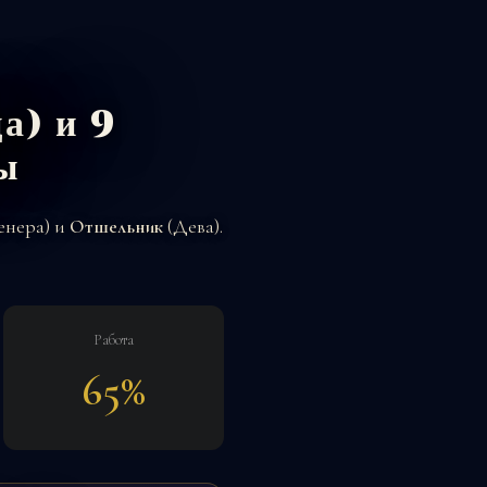
а) и 9
ы
енера) и
Отшельник
(Дева).
Работа
65%