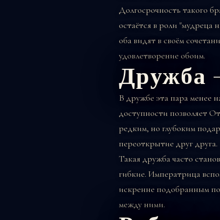
Долгосрочность такого бр
остаётся в роли "мудреца 
оба видят в своём сочетан
удовлетворение обоим.
Дружба 
В дружбе эта пара менее 
доступности позволяет От
редким, но глубоким подар
переоткрытие друг друга.
Такая дружба часто стано
гибкие. Императрица вспо
искренне подобранным под
между ними.