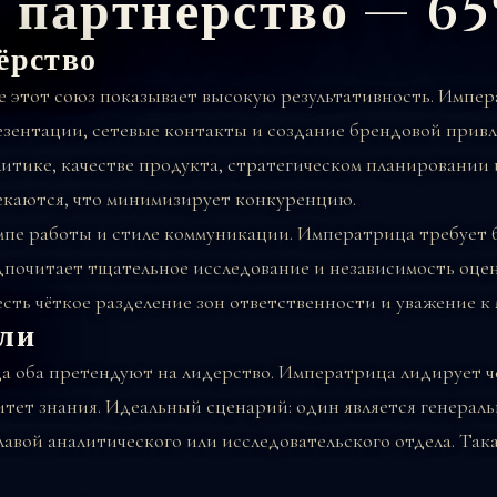
и партнёрство — 6
ёрство
 этот союз показывает высокую результативность. Импер
езентации, сетевые контакты и создание брендовой прив
литике, качестве продукта, стратегическом планировании 
екаются, что минимизирует конкуренцию.
мпе работы и стиле коммуникации. Императрица требует
дпочитает тщательное исследование и независимость оцен
 есть чёткое разделение зон ответственности и уважение к 
оли
а оба претендуют на лидерство. Императрица лидирует че
тет знания. Идеальный сценарий: один является генерал
авой аналитического или исследовательского отдела. Так