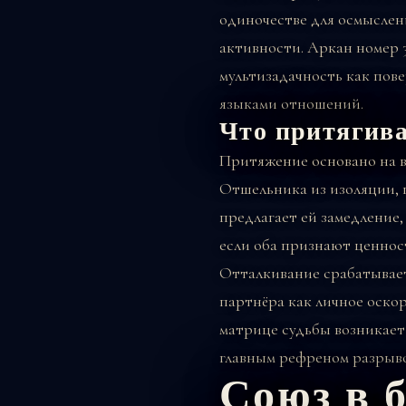
одиночестве для осмысле
активности. Аркан номер 
мультизадачность как пов
языками отношений.
Что притягива
Притяжение основано на 
Отшельника из изоляции, 
предлагает ей замедление
если оба признают ценнос
Отталкивание срабатывает
партнёра как личное оскор
матрице судьбы возникает 
главным рефреном разрыво
Союз в 