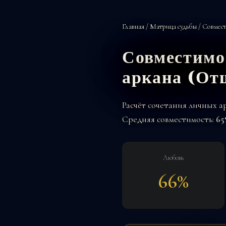
Главная
/
Матрица судьбы
/
Совмест
Совместимо
аркана (От
Расчёт сочетания личных 
Средняя совместимость:
65
Любовь
66%