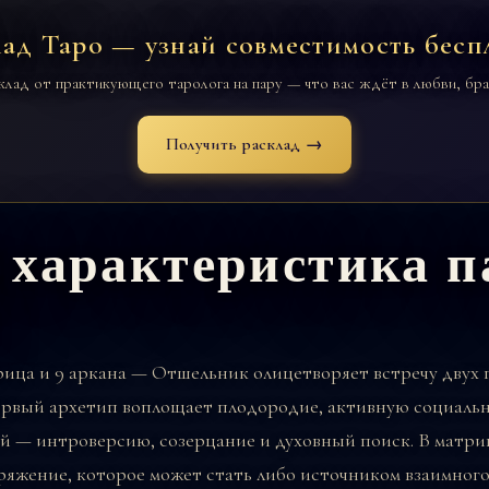
лад Таро — узнай совместимость бесп
клад от практикующего таролога на пару — что вас ждёт в любви, бра
Получить расклад →
 характеристика 
рица
и
9 аркана — Отшельник
олицетворяет встречу двух
рвый архетип воплощает плодородие, активную социальн
й — интроверсию, созерцание и духовный поиск. В матри
ряжение, которое может стать либо источником взаимного