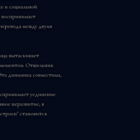
е и социальной
9 воспринимает
 перевода между двумя
ица вытаскивает
я моментом. Отшельник
Эта динамика совместима,
оспринимает уединение
вное неразвитие, в
устроен" становится