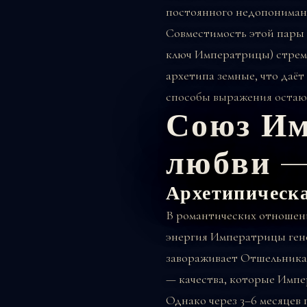
постоянного недопониман
Совместимость этой пары 
ключ Императрицы) стреми
архетипа земные, что даё
способы выражения остаю
Союз Им
любви —
Архетипическ
В романтических отношени
энергия Императрицы гене
завораживает Отшельника.
— качества, которые Импе
Однако через 3–6 месяцев