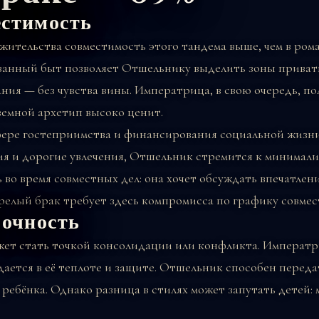
естимость
ожительства совместимость этого тандема выше, чем в ро
анный быт позволяет Отшельнику выделить зоны приватн
ия — без чувства вины. Императрица, в свою очередь, по
земной архетип высоко ценит.
фере гостеприимства и финансирования социальной жизн
я и дорогие увлечения, Отшельник стремится к минимали
 во время совместных дел: она хочет обсуждать впечатлен
Зрелый брак требует здесь компромисса по графику совмес
рочность
ет стать точкой консолидации или конфликта. Императри
ается в её теплоте и защите. Отшельник способен передат
ребёнка. Однако разница в стилях может запутать детей: 