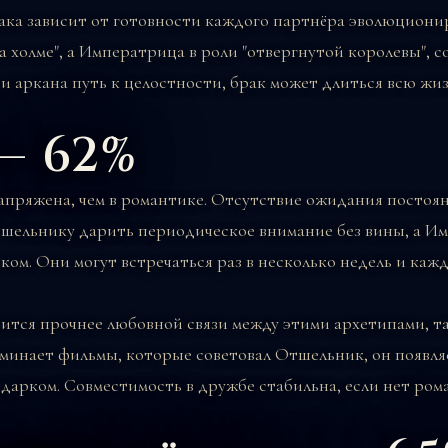
ака зависит от готовности каждого партнёра эволюциони
на холме", а Императрица в роли "отвергнутой королевы", 
ии аркана путь к целостности, брак может длиться всю жиз
— 62%
напряжена, чем в романтике. Отсутствие ожидания посто
шельнику дарить периодическое внимание без вины, а Им
ком. Они могут встречаться раз в несколько недель и каж
вится прочнее любовной связи между этими архетипами, та
минает фильмы, которые советовал Отшельник, он появляе
арком. Совместимость в дружбе стабильна, если нет ром