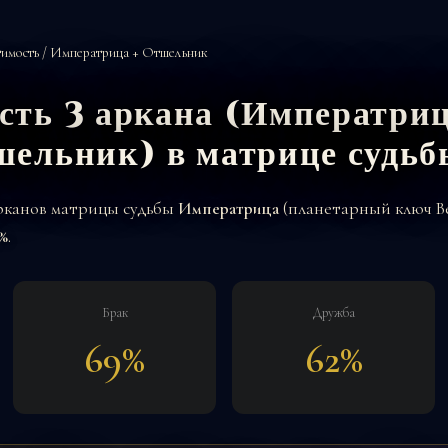
имость
/ Императрица + Отшельник
сть 3 аркана (Императриц
шельник) в матрице судьб
арканов матрицы судьбы
Императрица
(планетарный ключ В
%
.
Брак
Дружба
69%
62%