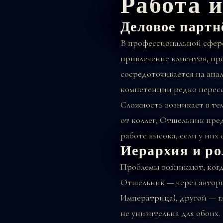
Работа 
Деловое партн
В профессиональной сфере
привлечение клиентов, пр
сосредоточивается на ана
компетенции редко перес
Сложность возникает в те
от коллег, Отшельник пре
работе высока, если у них
Иерархия и р
Проблемы возникают, когд
Отшельник — через автори
Императрица), другой — гл
не унизительна для обоих.