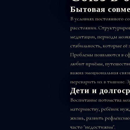
Бытовая совм
В условиях постоянного с
расстоянии. Структуриров
медитации, периоды молчан
стабильность, которые её 
Проблемы появляются в с
любит приёмы, путешестви
важна эмоциональная связь
переварить их в тишине. 
Дети и долгос
Воспитание потомства мож
материнству, ребёнок нужд
жизнь, развить рефлексию 
часто "недостижим".