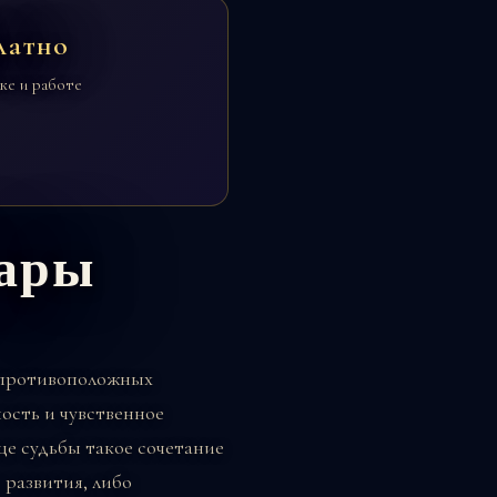
латно
ке и работе
пары
 противоположных
ость и чувственное
це судьбы такое сочетание
 развития, либо