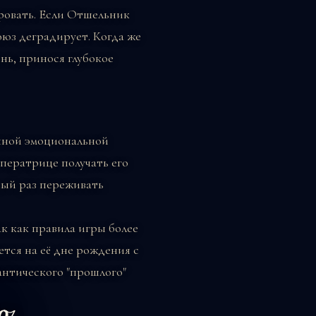
ровать. Если Отшельник
союз деградирует. Когда же
нь, принося глубокое
янной эмоциональной
ператрице получать его
дый раз переживать
к как правила игры более
тся на её дне рождения с
антического "прошлого"