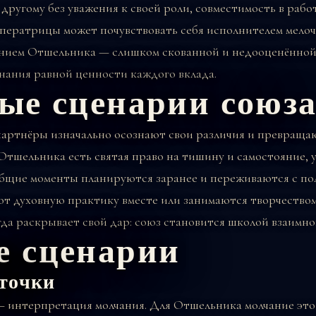
другому без уважения к своей роли, совместимость в рабо
ератрицы может почувствовать себя исполнителем мелоч
нием Отшельника — слишком скованной и недооценённой.
нания равной ценности каждого вклада.
ые сценарии союз
артнёры изначально осознают свои различия и превращаю
 Отшельника есть святая право на тишину и самостояние,
Общие моменты планируются заранее и переживаются с по
ют духовную практику вместе или занимаются творчеством
гда раскрывает свой дар: союз становится школой взаимн
 сценарии
точки
— интерпретация молчания. Для Отшельника молчание эт