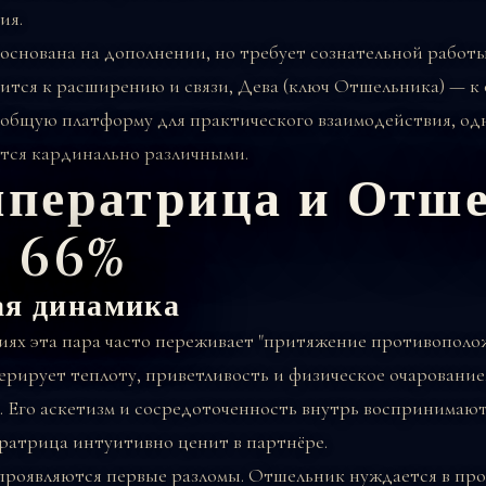
ия.
основана на дополнении, но требует сознательной работ
тся к расширению и связи, Дева (ключ Отшельника) — к 
т общую платформу для практического взаимодействия, од
тся кардинально различными.
ператрица и Отше
 66%
ая динамика
ях эта пара часто переживает "притяжение противополо
рирует теплоту, приветливость и физическое очарование,
 Его аскетизм и сосредоточенность внутрь воспринимаютс
ратрица интуитивно ценит в партнёре.
 проявляются первые разломы. Отшельник нуждается в п