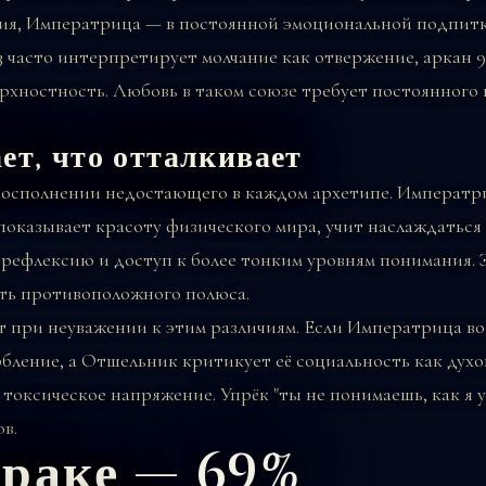
ния, Императрица — в постоянной эмоциональной подпитк
3 часто интерпретирует молчание как отвержение, аркан 
ерхностность. Любовь в таком союзе требует постоянного
ет, что отталкивает
восполнении недостающего в каждом архетипе. Императр
показывает красоту физического мира, учит наслаждатьс
, рефлексию и доступ к более тонким уровням понимания. 
ть противоположного полюса.
 при неуважении к этим различиям. Если Императрица в
бление, а Отшельник критикует её социальность как духо
токсическое напряжение. Упрёк "ты не понимаешь, как я 
в.
браке — 69%