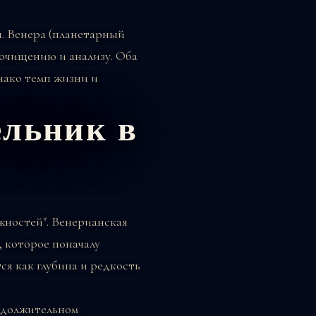
ы. Венера (планетарный
очищению и анализу. Оба
нако темп жизни и
льник в
жностей". Венерианская
 которое поначалу
я как глубина и редкость
родолжительном