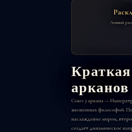
Раск
Личный рас
Краткая
арканов
Союз
3 аркана — Императ
жизненных философий. Пе
наслаждение миром, второ
создаёт динамическое нап