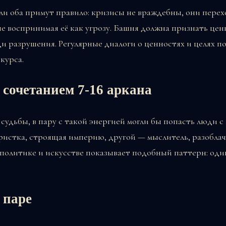
ли оба примут правило: кризисы не враждебны, они пере
не воспринимая её как угрозу. Башня должна признать це
и разрушения. Регулярные диалоги о ценностях и целях п
курса.
 сочетанием 7-16 аркана
 судьбы, в пару с такой энергией могли бы попасть люди
ристка, строящая империю, другой — мыслитель, разобла
 политике и искусстве показывает подобный паттерн: оди
 паре