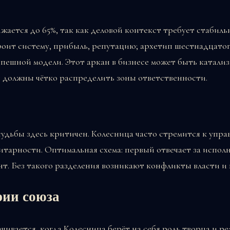
жается до 65%, так как деловой контекст требует стабиль
оит систему, прибыль, репутацию; архетип шестнадцатого
спешной модели. Этот аркан в бизнесе может быть катали
 должны чётко распределить зоны ответственности.
судьбы здесь критичен. Колесница часто стремится к упр
тарности. Оптимальная схема: первый отвечает за исполн
т. Без такого разделения возникают конфликты власти и 
рии союза
ивается, когда Колесница берёт на себя роль творца и ре