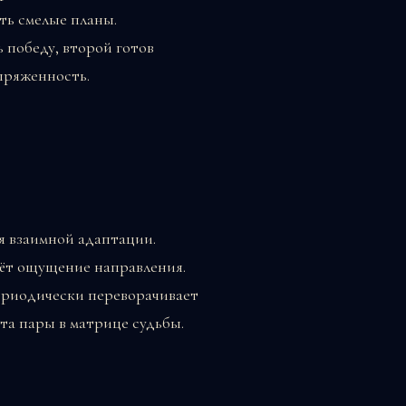
ть смелые планы.
 победу, второй готов
пряженность.
я взаимной адаптации.
аёт ощущение направления.
ериодически переворачивает
та пары в матрице судьбы.