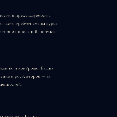
ности и предсказуемости.
 часто требует смены курса,
затором инноваций, но также
авлению и контролю; Башня
ение и рост, второй — за
ценностей.
ализатора, а Башня