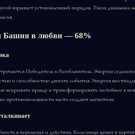
другой взрывает установленный порядок. Такая динамика
ласия.
и Башня в любви — 68%
ика
стречаются Победитель и Разоблачитель. Энергия седьмог
стью и способностью двигать события. Энергия шестнадц
ью вскрывать правду и трансформировать застойное в но
кие противоположности часто создают магнетизм.
тталкивает
ность в переменах и действии. Колесница ценит в партнё