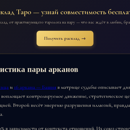
склад Таро — узнай совместимость беспла
клад от практикующего таролога на пару — что вас ждёт в любви, бра
Получить расклад →
ристика пары арканов
ница
и
16 аркана — Башня
в матрице судьбы описывает ди
 воплощает контролируемое движение, стратегическое це
ацией. Второй несёт энергию разрушения иллюзий, правды
а.
0% в зависимости от контекста отношений. Их союз строи