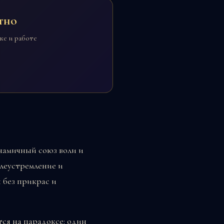
тно
ке и работе
намичный союз воли и
леустремление и
 без прикрас и
тся на парадоксе: один