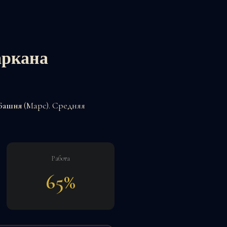
аркана
Башня
(Марс). Средняя
Работа
65%