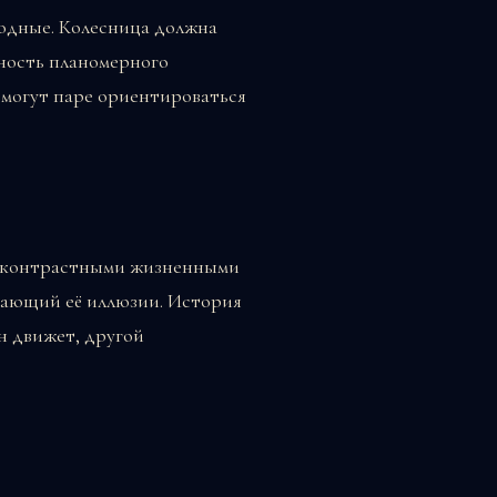
ходные. Колесница должна
нность планомерного
омогут паре ориентироваться
 с контрастными жизненными
чающий её иллюзии. История
н движет, другой