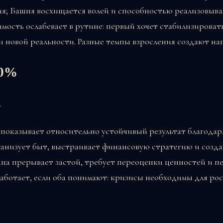
я; Башня восхищается волей и способностью реализовыва
имость ослабевает в рутине: первый хочет стабилизировать
и новой реальности. Разные темпы взросления создают на
70%
ь
 показывает относительно устойчивый результат благодар
ганизует быт, выстраивает финансовую стратегию и созд
на прерывает застой, требует переоценки ценностей и п
работает, если оба понимают: кризисы необходимы для рос