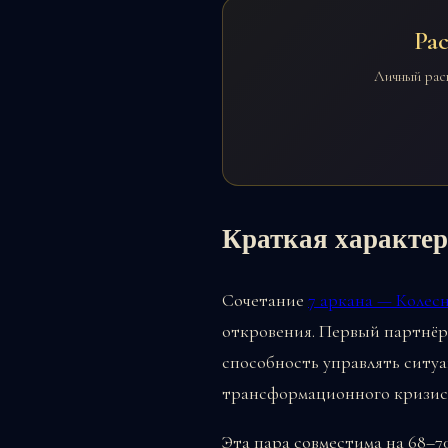
Ра
Личный рас
Краткая характе
Сочетание
7 аркана — Колес
откровения. Первый партнёр
способность управлять ситу
трансформационного кризис
Эта пара совместима на 68–7