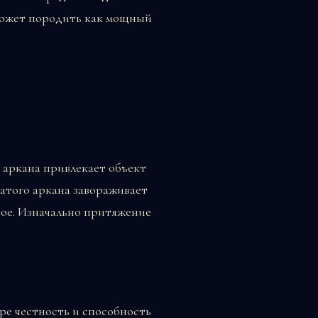
 может породить как мощный
о аркана привлекает объект
атого аркана завораживает
вое. Изначально притяжение
ре честность и способность