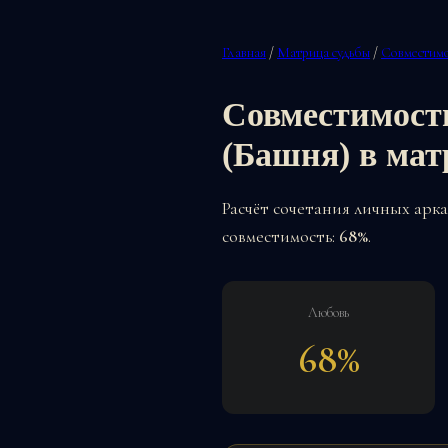
Главная
/
Матрица судьбы
/
Совместимо
Совместимость
(Башня) в мат
Расчёт сочетания личных арк
совместимость:
68%
.
Любовь
68%