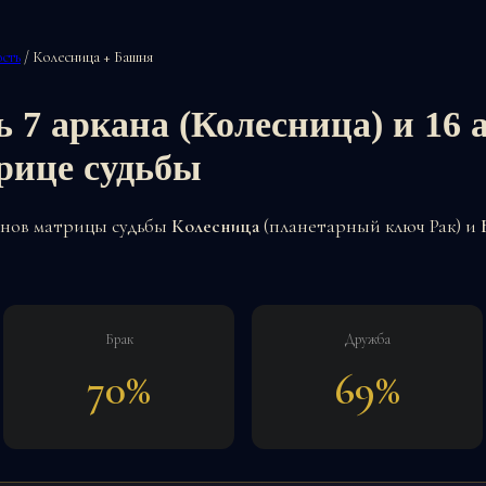
сть
/ Колесница + Башня
 7 аркана (Колесница) и 16 
рице судьбы
анов матрицы судьбы
Колесница
(планетарный ключ Рак) и
Брак
Дружба
70%
69%