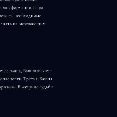
 трансформации. Пара
пережить необходимые
 влиять на окружающих.
т её плана, Башня видит в
зопасности. Третья: Башня
аризмом. В матрице судьбы