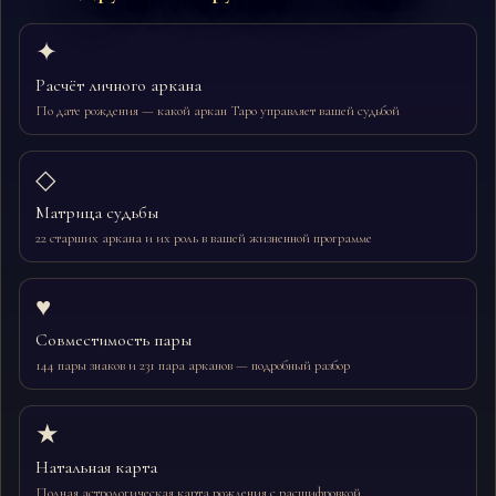
✦
Расчёт личного аркана
По дате рождения — какой аркан Таро управляет вашей судьбой
◇
Матрица судьбы
22 старших аркана и их роль в вашей жизненной программе
♥
Совместимость пары
144 пары знаков и 231 пара арканов — подробный разбор
★
Натальная карта
Полная астрологическая карта рождения с расшифровкой