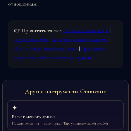
отношениям.
👉 Прочитать также:
Гороскоп Близнецов
|
Гороскоп Овна
|
Все пары совместимости
|
Все 144 пары знаков зодиака
|
Проверьте
совместимость по матрице судьбы
Другие инструменты Omnivatic
✦
Расчёт личного аркана
По дате рождения — какой аркан Таро управляет вашей судьбой