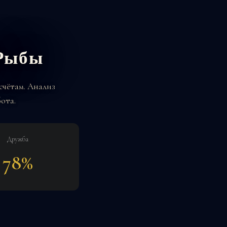
 Рыбы
счётам. Анализ
ота.
Дружба
78%