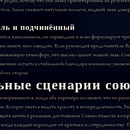
 редко, потому что оба знака ориентированы на результат
тель Земли уважает интуицию коллеги, водный знак довер
ель и подчинённый
вится начальником, он справедлив и ясно формулирует тре
ни знают, чего ожидать. Если руководит представитель Во
живающую атмосферу, что высоко ценит земной знак. Сов
шениях остаётся стабильной благодаря взаимному уважен
беих сторон.
ьные сценарии сою
ворачивается, когда оба партнёра осознают, что их разл
ок. Козерог учится видеть красоту в неопределённости, Р
щать мечты в реальные достижения. Совместимость козер
, когда каждый переходит от критики к сотрудничеству. 