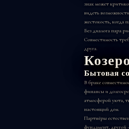
знак может критиков
видеть возможности
жестокость, когда 
Без диалога пара ри
Совместимость треб
друга.
Козер
Бытовая с
В браке совместимос
финансы и долгосро
атмосферой уюта, т
настоящий дом.
Партнёры естествен
фундамент, другой —