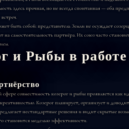
мость здесь прочная, но не всегда спонтанная — оба пред
 встреч.
жет быть собой: представитель Земли не осуждает созерц
т на самостоятельность партнёра. Их союз часто станови
ием.
ог и Рыбы в работе
ртнёрство
 сфере совместимость козерог и рыбы проявляется как и
 креативностью. Козерог планирует, организует и доводи
предлагает нестандартные решения и видит скрытые возм
то становится моделью эффективности.