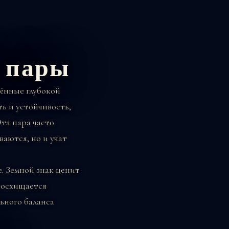
 пары
нённые глубокой
ь и устойчивость,
та пара часто
аются, но и учат
. Земной знак ценит
восхищается
ьного баланса