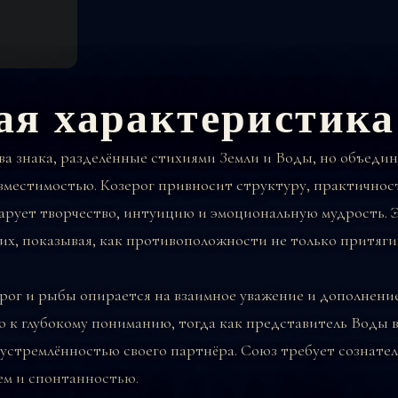
ая характеристика
ва знака, разделённые стихиями Земли и Воды, но объеди
вместимостью. Козерог привносит структуру, практичност
дарует творчество, интуицию и эмоциональную мудрость. Э
х, показывая, как противоположности не только притягив
рог и рыбы опирается на взаимное уважение и дополнение
о к глубокому пониманию, тогда как представитель Воды 
устремлённостью своего партнёра. Союз требует сознател
м и спонтанностью.