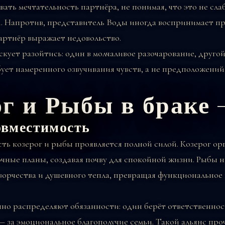
ать мечтательность партнёра, не понимая, что это не сла
. Напротив, представитель Воды иногда воспринимает п
партнёр выражает недовольство.
скует разойтись: один в молчаливое разочарование, другой
ует намеренного озвучивания чувств, а не предположений
ог и Рыбы в браке
овместимость
ть козерог и рыбы проявляется полной силой. Козерог ор
чные планы, создавая почву для спокойной жизни. Рыбы 
ворчества и душевного тепла, превращая функциональное
но распределяют обязанности: один берёт ответственнос
 за эмоциональное благополучие семьи. Такой альянс про