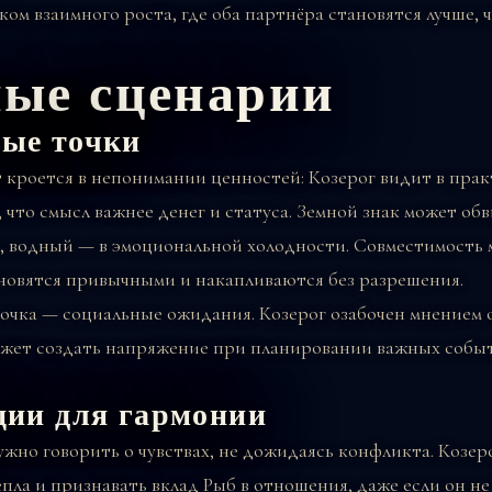
ом взаимного роста, где оба партнёра становятся лучше, 
ые сценарии
ые точки
кроется в непонимании ценностей: Козерог видит в прак
, что смысл важнее денег и статуса. Земной знак может об
, водный — в эмоциональной холодности. Совместимость 
ановятся привычными и накапливаются без разрешения.
точка — социальные ожидания. Козерог озабочен мнением 
ожет создать напряжение при планировании важных собы
ции для гармонии
жно говорить о чувствах, не дожидаясь конфликта. Козер
пла и признавать вклад Рыб в отношения, даже если он не