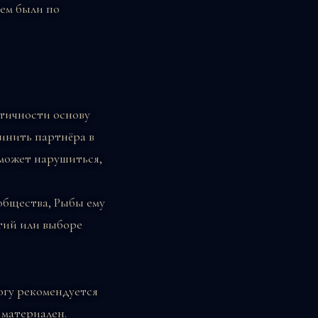
чем были по
тичности основу
винить партнёра в
может нарушиться,
общества, Рыбы ему
тий или выборе
огу рекомендуется
 материален.