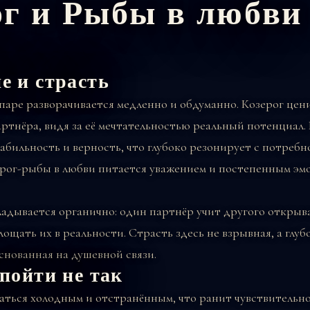
ог и Рыбы в любви
е и страсть
паре разворачивается медленно и обдуманно. Козерог цен
артнёра, видя за её мечтательностью реальный потенциал.
абильность и верность, что глубоко резонирует с потребн
рог-рыбы в любви питается уважением и постепенным э
адывается органично: один партнёр учит другого открыва
лощать их в реальности. Страсть здесь не взрывная, а глуб
снованная на душевной связи.
пойти не так
заться холодным и отстранённым, что ранит чувствительно