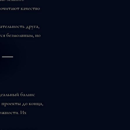
почитают качество
ательность друга,
тся безмолвным, но
 —
деальный баланс
т проекты до конца,
ожности. Их