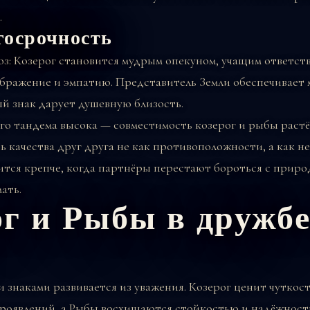
.
госрочность
з: Козерог становится мудрым опекуном, учащим ответст
ображение и эмпатию. Представитель Земли обеспечивает
ый знак дарует душевную близость.
го тандема высока — совместимость козерог и рыбы растёт
ь качества друг друга не как противоположности, а как н
ится крепче, когда партнёры перестают бороться с приро
ать.
ог и Рыбы в дружб
 знаками развивается из уважения. Козерог ценит чуткост
проявлений, а Рыбы восхищаются стойкостью и надёжност