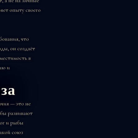
, а не на личные
яет опыту своего
бования, что
ды, он создаёт
местимость в
ию и
за
ичия — это не
ыбы развивают
ог и рыбы
Такой союз