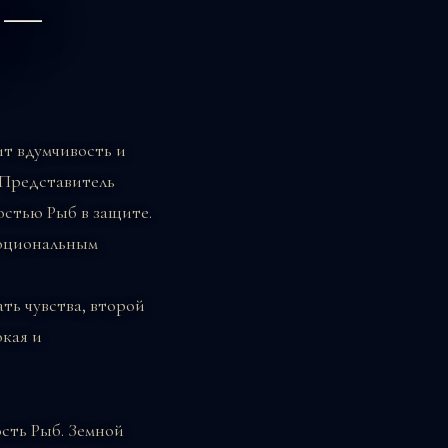
 —
ит вдумчивость и
 Представитель
остью Рыб в защите.
моциональным
ть чувства, второй
окая и
сть Рыб. Земной