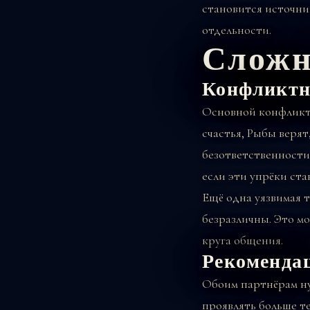
становится источник
отдельности.
Сложн
Конфликтн
Основной конфликт 
счастья, Рыбы верят
безответственности
если эти упрёки ст
Ещё одна уязвимая 
безразличны. Это м
круга общения.
Рекоменда
Обоим партнёрам ну
проявлять больше те