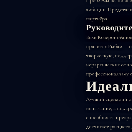
Проблемы возникают
амбиции. Представи
партнёра.
Руководит
Если Козерог стано
нравится Рыбам — о
творческую, поддер
иерархических отно
профессионализму о
Идеал
Лучший сценарий раз
испытание, а подар
способность превра
достигает расцвета