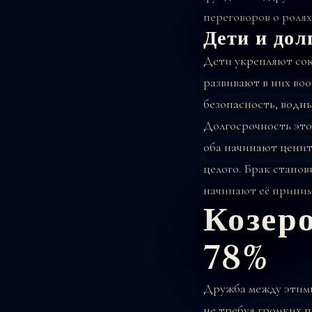
переговоров о ролях
Дети и дол
Дети укрепляют сою
развивают в них во
безопасность, водн
Долгосрочность это
оба начинают ценит
целого. Брак станов
начинают её приним
Козер
78%
Дружба между этими
не требуя громких 