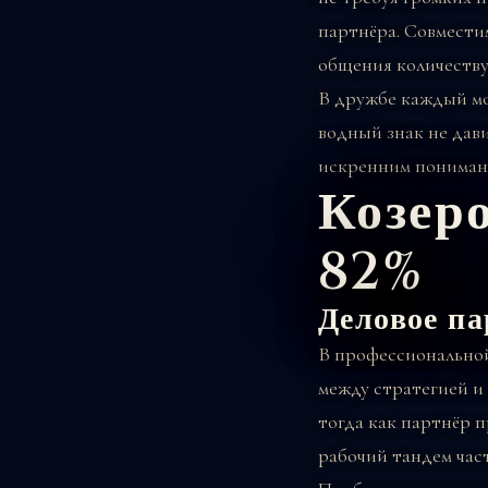
партнёра. Совмести
общения количеству
В дружбе каждый мо
водный знак не дави
искренним пониман
Козер
82%
Деловое па
В профессиональной
между стратегией и
тогда как партнёр 
рабочий тандем час