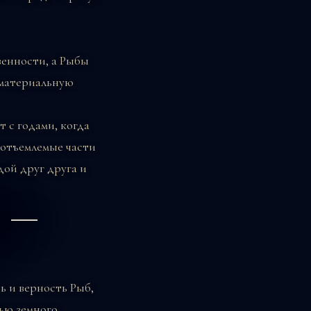
венности, а Рыбы
 материальную
 с годами, когда
еотъемлемые части
дой друг друга и
е —
ь и верность Рыб,
ью земного