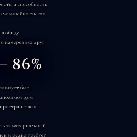
бость, а способность
рямолинейность как
 в обиду.
 о намерениях друг
 — 86%
ганизует быт,
наполняют дом
 пространство в
ть за материальный
чен и редко требует