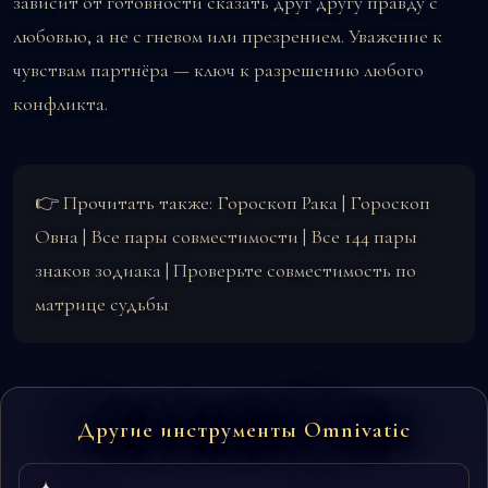
зависит от готовности сказать друг другу правду с
любовью, а не с гневом или презрением. Уважение к
чувствам партнёра — ключ к разрешению любого
конфликта.
👉 Прочитать также:
Гороскоп Рака
|
Гороскоп
Овна
|
Все пары совместимости
|
Все 144 пары
знаков зодиака
|
Проверьте совместимость по
матрице судьбы
Другие инструменты Omnivatic