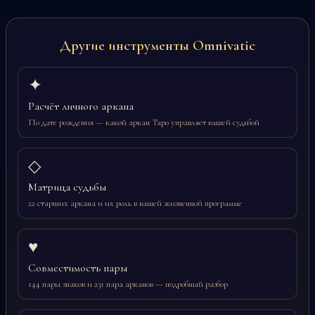
Другие инструменты Omnivatic
✦
Расчёт личного аркана
По дате рождения — какой аркан Таро управляет вашей судьбой
◇
Матрица судьбы
22 старших аркана и их роль в вашей жизненной программе
♥
Совместимость пары
144 пары знаков и 231 пара арканов — подробный разбор