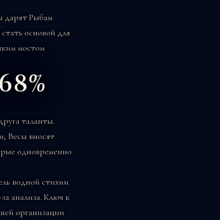
ы дарят Рыбам
 стать основой для
пким мостом
 68%
друга таланты.
и; Весы вносят
торые одновременно
ель водной стихии
за анализа. Ключ к
ошей организации