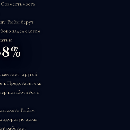
. Совместимость
шу. Рыбы берут
убоко задел словом
патию.
68%
 мечтает, другой
ей. Представитель
нёр позаботится о
позволить Рыбам
на здоровую долю
уэт работает