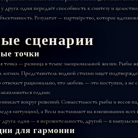
 у друга: один передаёт способность к синтезу и целостн
бъективность. Результат — партнёрство, которое вдохновл
ые сценарии
ые точки
я точка — разница в темпе эмоциональной жизни. Рыбы жи
 логики. Представитель водной стихии ищет подтвержде
 отвечает рационально, что любовь — это поступки, а не с
акапливаться годами.
зникает вокруг решений. Совместимость рыбы и весов па
ледуя интуиции), а Весы настаивают на взвешивании всех 
г друга: один — в нерешительности, другой — в импульсив
ции для гармонии