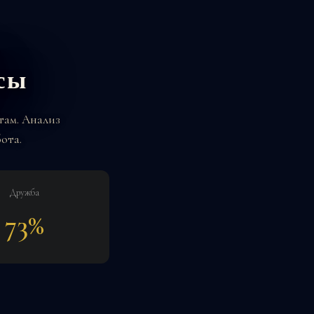
сы
там. Анализ
ота.
Дружба
73%