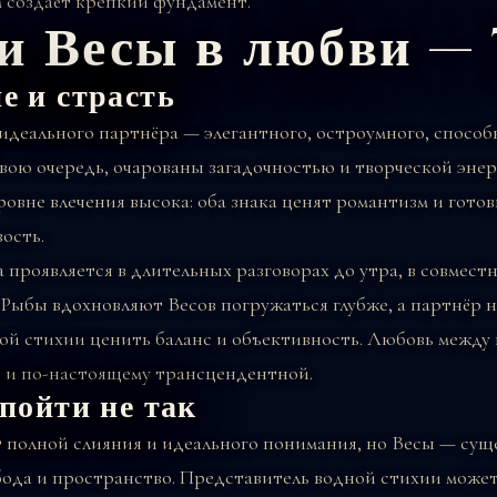
м создаёт крепкий фундамент.
и Весы в любви —
е и страсть
идеального партнёра — элегантного, остроумного, способ
 свою очередь, очарованы загадочностью и творческой энер
овне влечения высока: оба знака ценят романтизм и гото
ость.
а проявляется в длительных разговорах до утра, в совмес
 Рыбы вдохновляют Весов погружаться глубже, а партнёр 
ой стихии ценить баланс и объективность. Любовь между
 и по-настоящему трансцендентной.
пойти не так
 полной слияния и идеального понимания, но Весы — сущ
ода и пространство. Представитель водной стихии може