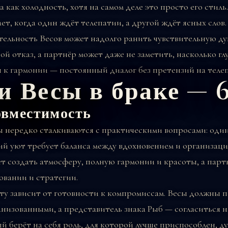
как холодность, хотя на самом деле это просто его стиль
ет, когда один ждёт телепатии, а другой ждёт ясных слов.
тельность Весов может надолго ранить чувствительную ду
ой отказ, а партнёр может даже не заметить, насколько гл
ч к гармонии — постоянный диалог без претензий на теле
и Весы в браке — 
овместимость
ы нередко сталкиваются с практическими вопросами: один
й уют требует баланса между вдохновением и организаци
т создать атмосферу, полную гармонии и красоты, а парт
вании и стратегии.
ту зависит от готовности к компромиссам. Весы должны 
анизованными, а представитель знака Рыб — согласиться 
й берёт на себя роль, для которой лучше приспособлен, д