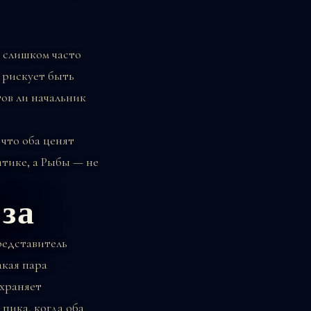
 слишком часто
 рискует быть
тов ли начальник
что оба ценят
тике, а Рыбы — не
за
редставитель
акая пара
охраняет
пика, когда оба