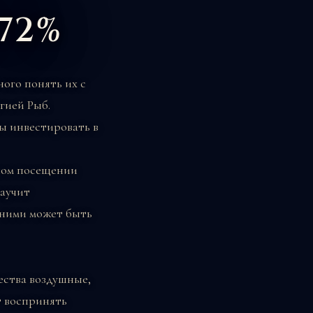
 72%
ного понять их с
гией Рыб.
вы инвестировать в
тном посещении
научит
 ними может быть
ества воздушные,
т воспринять