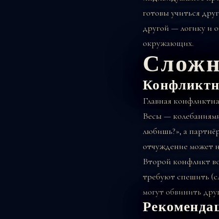
готовы учиться друг
другой — логику и о
окружающих.
Сложн
Конфликтн
Главная конфликтна
Весы — колебаниями
любишь?», а партнёр
отчуждение может н
Второй конфликт во
требуют спешить (с
могут обвинить дру
Рекоменда