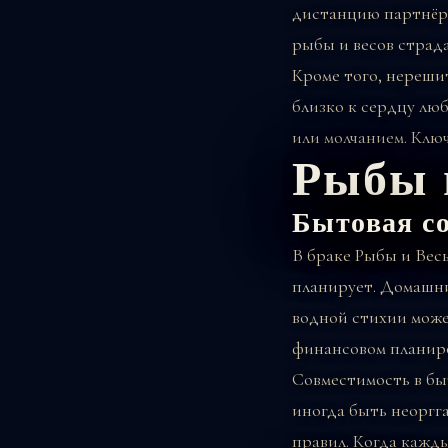
дистанцию партнёра 
рыбы и весов страда
Кроме того, нереши
близко к сердцу люб
или молчанием. Клю
Рыбы 
Бытовая с
В браке Рыбы и Вес
планирует. Домашни
водной стихии може
финансовом планиро
Совместимость в бы
иногда быть неоргг
правил. Когда кажды