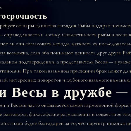
.
госрочность
ребует от пары единства взглядов. Рыбы подарят потомст
— справедливость и логику. Совместимость рыбы и весов 
меют ли они согласовать методы: мягкость vs. последовател
за возможна, если оба понимают ценность друг друга. Ры
альном подтверждении, а представитель Весов — в уваже
втономии. При таком взаимном признании брак может дли
ный интересных поворотов и глубокого взаимопонимания.
и Весы в дружбе —
и и Весами часто оказывается самой гармоничной формо
ие разговоры, философские размышления и совместное тво
й стихии будет благодарен за то, что партнёр никогда н