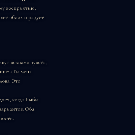
ому восприятию,
яет обоих и радует
вут волнами чувств,
ние: «Ты меня
лова. Это
дает, когда Рыбы
вариантов. Оба
ности.