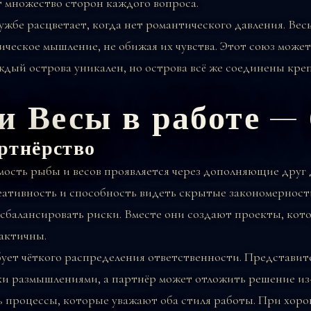
 множество сторон каждого вопроса.
ужбе расцветает, когда нет романтического давления. Вес
ческое мышление, не обижая их чувства. Этот союз может
аждый острова уникален, но острова всё же соединены кре
.
и Весы в работе —
ртнёрство
мость рыбы и весов проявляется через дополняющие друг 
ативность и способность видеть скрытые закономерност
 сбалансировать риски. Вместе они создают проекты, ко
актичны.
ует чёткого распределения ответственности. Представит
ки размышлениями, а партнёр может отложить решение из-
ь процессы, которые уважают оба стиля работы. При хор