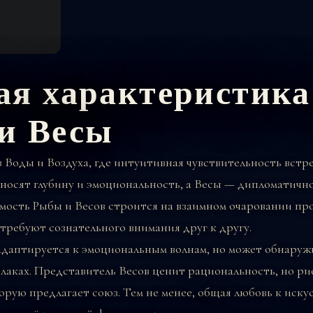
ая характеристика
и Весы
 Воды и Воздуха, где интуитивная чувствительность встр
вносят глубину и эмоциональность, а Весы — дипломатично
мость Рыбы и Весов строится на взаимном очаровании п
требуют сознательного внимания друг к другу.
адаптируется к эмоциональным волнам, но может обнаружи
блаках. Представитель Весов ценит рациональность, но ри
торую предлагает союз. Тем не менее, общая любовь к искус