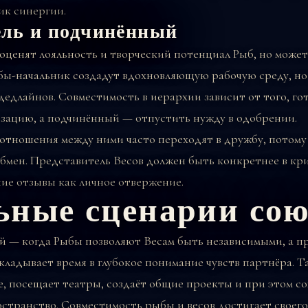
ик синергии.
ель и подчинённый
оценят лояльность и творческий потенциал Рыб, но может
бы-начальник создадут вдохновляющую рабочую среду, но
дедлайнов. Совместимость в иерархии зависит от того, го
низацию, а подчинённый — отпустить нужду в одобрении.
тношения между ними часто переходят в дружбу, потому 
бмен. Представитель Весов должен быть конкретнее в кри
ие отзывы как личное отвержение.
ьные сценарии сою
 — когда Рыбы позволяют Весам быть независимыми, а п
ладывает время в глубокое понимание чувств партнёра. Т
е, посещает театры, создаёт общие проекты и при этом с
странство. Совместимость рыбы и весов достигает своего 