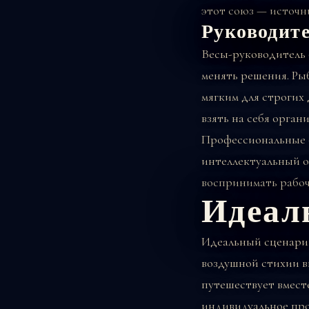
этот союз — источн
Руководит
Весы-руководитель 
менять решения. Ры
мягким для строгих 
взять на себя орга
Профессиональные о
интеллектуальный о
воспринимать рабоч
Идеал
Идеальный сценарий
воздушной стихии вк
путешествует вмест
индивидуальное про