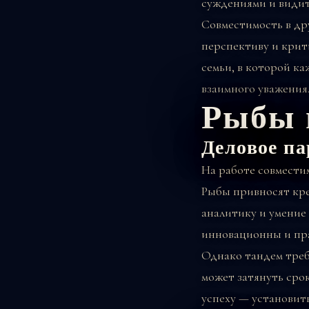
суждениями и видит
Совместимость в др
перспективу и крити
семьи, в которой к
взаимного уважения
Рыбы 
Деловое па
На работе совмести
Рыбы привносят кре
аналитику и умение
инновационны и пр
Однако тандем треб
может затянуть сро
успеху — установит