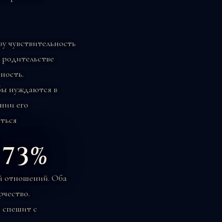
ву чувствительность
в родительстве
ьность.
бы нуждаются в
нии его
ться
 73%
й отношений. Оба
рчество.
е спешит с