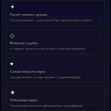
✦
Расчёт личного аркана
По дате рождения — какой аркан Таро управляет вашей судьбой
◇
Матрица судьбы
22 старших аркана и их роль в вашей жизненной программе
♥
Совместимость пары
144 пары знаков и 231 пара арканов — подробный разбор
★
Натальная карта
Полная астрологическая карта рождения с расшифровкой