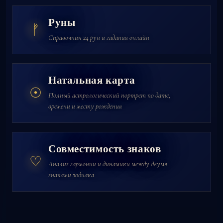
Руны
ᚠ
Справочник 24 рун и гадания онлайн
Натальная карта
☉
Полный астрологический портрет по дате,
времени и месту рождения
Совместимость знаков
♡
Анализ гармонии и динамики между двумя
знаками зодиака