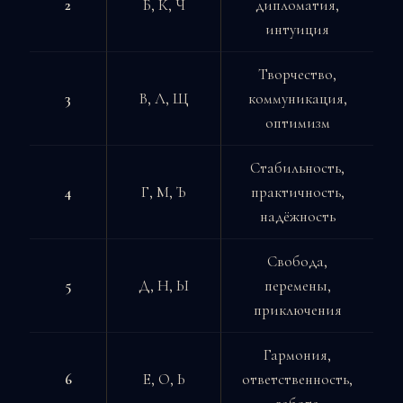
2
Б, К, Ч
дипломатия,
интуиция
Творчество,
3
В, Л, Щ
коммуникация,
оптимизм
Стабильность,
4
Г, М, Ъ
практичность,
надёжность
Свобода,
5
Д, Н, Ы
перемены,
приключения
Гармония,
6
Е, О, Ь
ответственность,