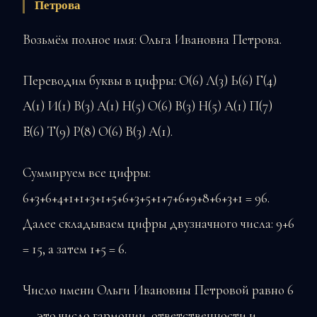
Петрова
Возьмём полное имя: Ольга Ивановна Петрова.
Переводим буквы в цифры: О(6) Л(3) Ь(6) Г(4)
А(1) И(1) В(3) А(1) Н(5) О(6) В(3) Н(5) А(1) П(7)
Е(6) Т(9) Р(8) О(6) В(3) А(1).
Суммируем все цифры:
6+3+6+4+1+1+3+1+5+6+3+5+1+7+6+9+8+6+3+1 = 96.
Далее складываем цифры двузначного числа: 9+6
= 15, а затем 1+5 = 6.
Число имени Ольги Ивановны Петровой равно 6
— это число гармонии, ответственности и