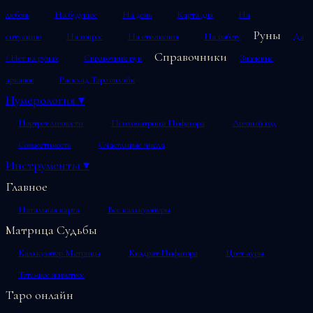
любовь
На будущее
На день
Карта дня
На
Руны
ситуацию
На вопрос
На отношения
На работу
Да
Справочники
/ Нет на рунах
Справочник рун
Значение
арканов
Расклад Таро онлайн
Нумерология
▾
Портрет личности
Психоматрица Пифагора
Личный год
Совместимость
Счастливые числа
Инструменты
▾
Главное
Натальная карта
Все калькуляторы
Матрица Судьбы
Калькулятор Матрицы
Квадрат Пифагора
Цвет ауры
Тотемное животное
Таро онлайн