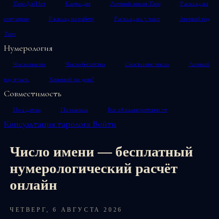
Таро Да/Нет
Карта дня
Личный аркан Таро
Расклад на
ситуацию
Расклад на работу
Расклад на 7 чакр
Личный год
Таро
Нумерология
Число имени
Число богатства
Счастливое число
Личный
год нумер.
Хороший ли день?
Совместимость
По 2 датам
По именам
Все 18 калькуляторов →
Консультация таролога
Войти
Число имени — бесплатный
нумерологический расчёт
онлайн
ЧЕТВЕРГ, 6 АВГУСТА 2026