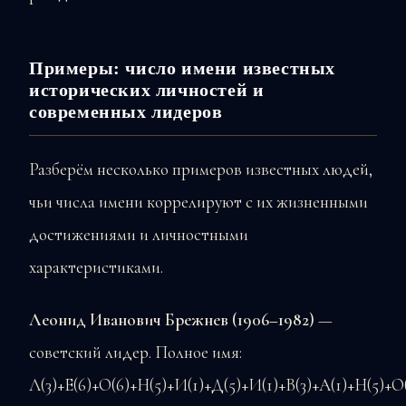
Примеры: число имени известных
исторических личностей и
современных лидеров
Разберём несколько примеров известных людей,
чьи числа имени коррелируют с их жизненными
достижениями и личностными
характеристиками.
Леонид Иванович Брежнев (1906–1982)
—
советский лидер. Полное имя:
Л(3)+Е(6)+О(6)+Н(5)+И(1)+Д(5)+И(1)+В(3)+А(1)+Н(5)+О(