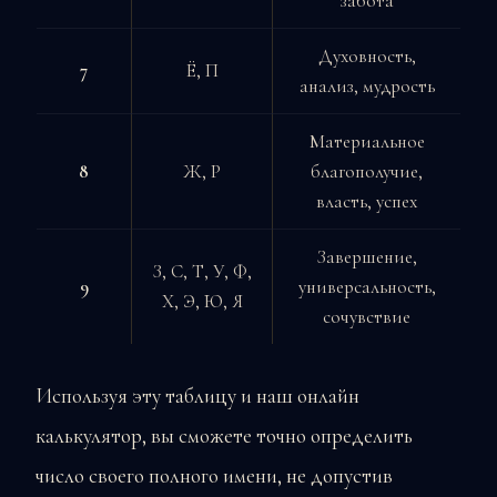
забота
Духовность,
7
Ё, П
анализ, мудрость
Материальное
8
Ж, Р
благополучие,
власть, успех
Завершение,
З, С, Т, У, Ф,
9
универсальность,
Х, Э, Ю, Я
сочувствие
Используя эту таблицу и наш онлайн
калькулятор, вы сможете точно определить
число своего полного имени, не допустив