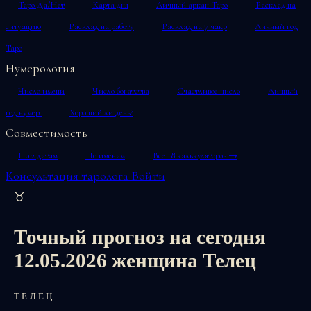
Таро Да/Нет
Карта дня
Личный аркан Таро
Расклад на
ситуацию
Расклад на работу
Расклад на 7 чакр
Личный год
Таро
Нумерология
Число имени
Число богатства
Счастливое число
Личный
год нумер.
Хороший ли день?
Совместимость
По 2 датам
По именам
Все 18 калькуляторов →
Консультация таролога
Войти
♉
Точный прогноз на сегодня
12.05.2026 женщина Телец
ТЕЛЕЦ