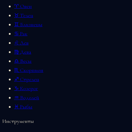
♈ Овен
♉ Телец
♊ Близнецы
♋ Рак
♌ Лев
♍ Дева
♎ Весы
♏ Скорпион
♐ Стрелец
♑ Козерог
♒ Водолей
♓ Рыбы
Инструменты