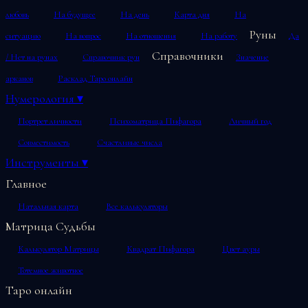
любовь
На будущее
На день
Карта дня
На
Руны
ситуацию
На вопрос
На отношения
На работу
Да
Справочники
/ Нет на рунах
Справочник рун
Значение
арканов
Расклад Таро онлайн
Нумерология
▾
Портрет личности
Психоматрица Пифагора
Личный год
Совместимость
Счастливые числа
Инструменты
▾
Главное
Натальная карта
Все калькуляторы
Матрица Судьбы
Калькулятор Матрицы
Квадрат Пифагора
Цвет ауры
Тотемное животное
Таро онлайн