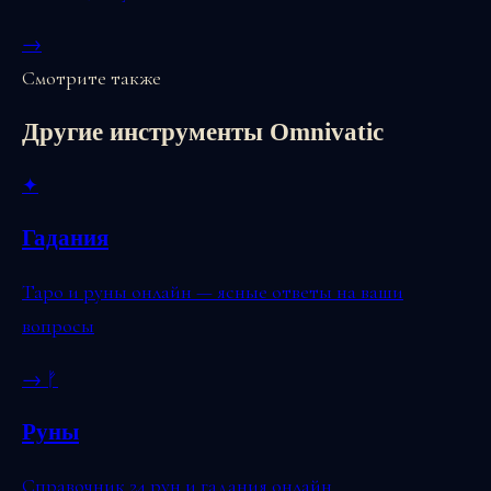
→
Смотрите также
Другие инструменты Omnivatic
✦
Гадания
Таро и руны онлайн — ясные ответы на ваши
вопросы
→
ᚠ
Руны
Справочник 24 рун и гадания онлайн