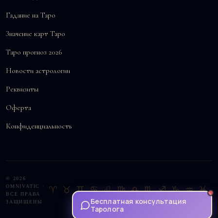
Гадание на Таро
Значение карт Таро
Таро прогноз 2026
Новости астрологии
Реквизиты
Оферта
Конфиденциальность
© 2026
OMNIVATIC ·
♈♉♊♋♌♍♎♏♐♑♒♓
ВСЕ ПРАВА
Бесплатная консультация
ЗАЩИЩЕНЫ
Таролога