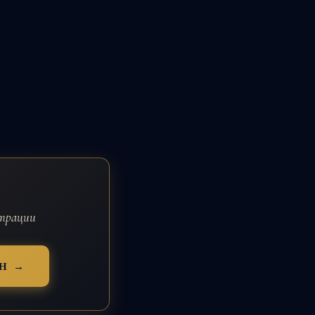
страции
Н →