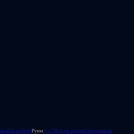
ения
На работу
Руны
Да / Нет на рунах
Справочник