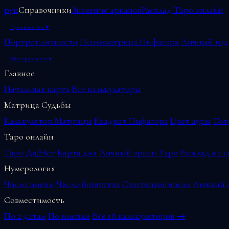
рун
Справочники
Значение арканов
Расклад Таро онлайн
Нумерология
▾
Портрет личности
Психоматрица Пифагора
Личный год
Инструменты
▾
Главное
Натальная карта
Все калькуляторы
Матрица Судьбы
Калькулятор Матрицы
Квадрат Пифагора
Цвет ауры
Тот
Таро онлайн
Таро Да/Нет
Карта дня
Личный аркан Таро
Расклад на 
Нумерология
Число имени
Число богатства
Счастливое число
Личный г
Совместимость
По 2 датам
По именам
Все 18 калькуляторов →