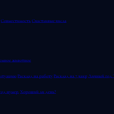
Совместимость
Счастливые числа
емное животное
ситуацию
Расклад на работу
Расклад на 7 чакр
Личный год 
од нумер.
Хороший ли день?