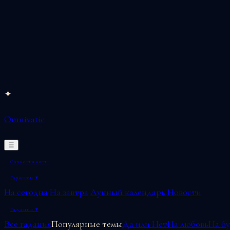
Перейти
✦
к
Omnivatic
содержимому
☰
Совместимость
Гороскоп
▾
На сегодня
На завтра
Лунный календарь
Новости
Гадания
▾
Все гадания
Популярные темы
Да или Нет
На любовь
На б