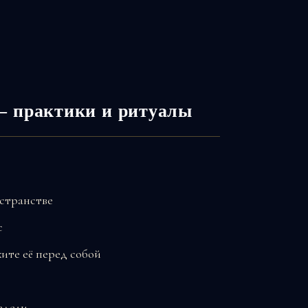
— практики и ритуалы
остранстве
с
ите её перед собой
едели