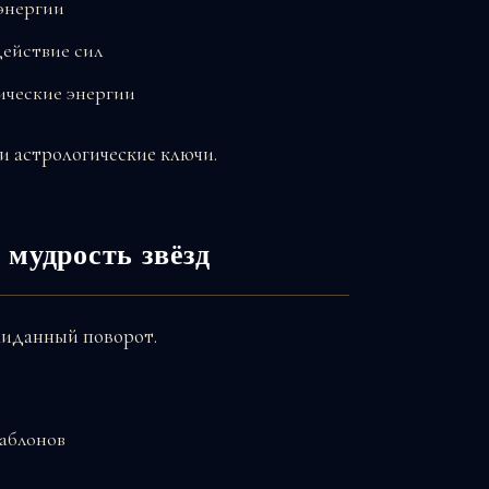
энергии
ействие сил
ические энергии
ши астрологические ключи.
 мудрость звёзд
жиданный поворот.
аблонов