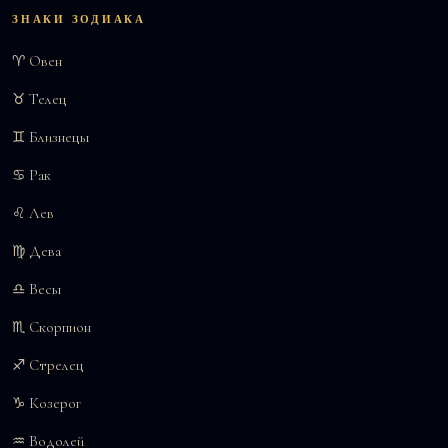
ЗНАКИ ЗОДИАКА
♈ Овен
♉ Телец
♊ Близнецы
♋ Рак
♌ Лев
♍ Дева
♎ Весы
♏ Скорпион
♐ Стрелец
♑ Козерог
♒ Водолей