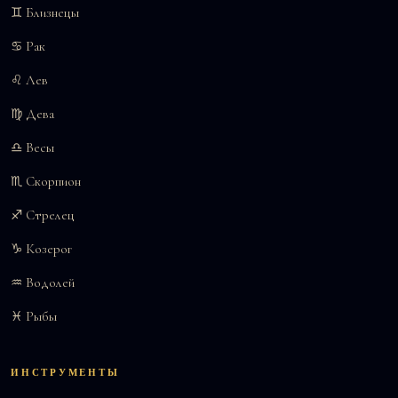
♊ Близнецы
♋ Рак
♌ Лев
♍ Дева
♎ Весы
♏ Скорпион
♐ Стрелец
♑ Козерог
♒ Водолей
♓ Рыбы
ИНСТРУМЕНТЫ