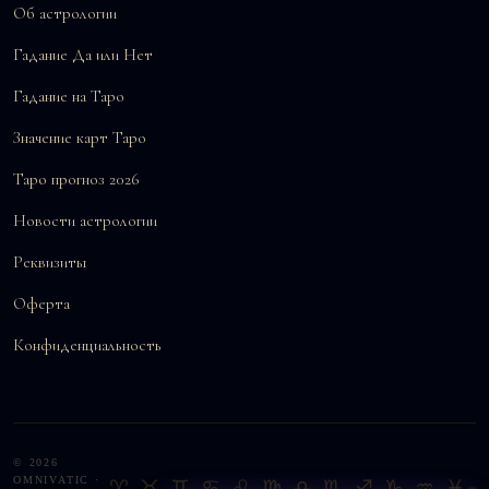
Об астрологии
Гадание Да или Нет
Гадание на Таро
Значение карт Таро
Таро прогноз 2026
Новости астрологии
Реквизиты
Оферта
Конфиденциальность
© 2026
OMNIVATIC ·
♈♉♊♋♌♍♎♏♐♑♒♓