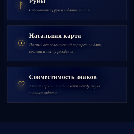
Руны
ᚠ
Справочник 24 рун и гадания онлайн
Натальная карта
☉
Полный астрологический портрет по дате,
времени и месту рождения
Совместимость знаков
♡
Анализ гармонии и динамики между двумя
знаками зодиака