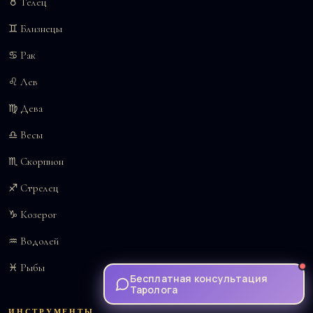
♉ Телец
♊ Близнецы
♋ Рак
♌ Лев
♍ Дева
♎ Весы
♏ Скорпион
♐ Стрелец
♑ Козерог
♒ Водолей
♓ Рыбы
Бесплатная консультация
Таролога
ИНСТРУМЕНТЫ