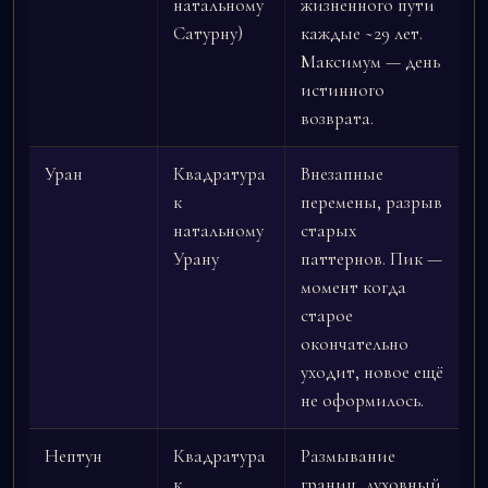
натальному
жизненного пути
Сатурну)
каждые ~29 лет.
Максимум — день
истинного
возврата.
Уран
Квадратура
Внезапные
к
перемены, разрыв
натальному
старых
Урану
паттернов. Пик —
момент когда
старое
окончательно
уходит, новое ещё
не оформилось.
Нептун
Квадратура
Размывание
к
границ, духовный