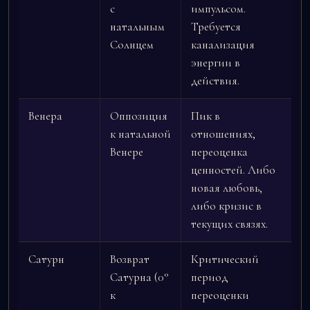
с
импульсом.
натальным
Требуется
Солнцем
канализация
энергии в
действия.
Венера
Оппозиция
Пик в
к натальной
отношениях,
Венере
переоценка
ценностей. Либо
новая любовь,
либо кризис в
текущих связях.
Сатурн
Возврат
Критический
Сатурна (0°
период
к
переоценки