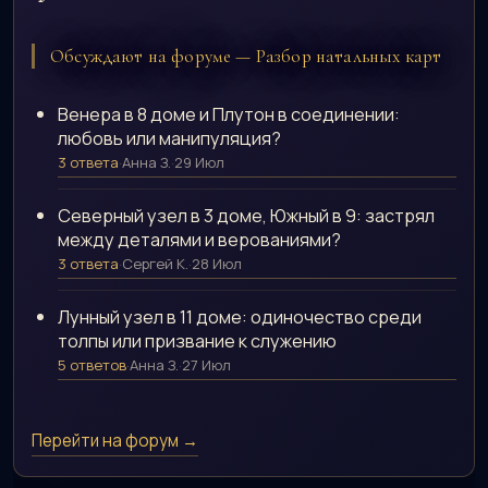
Обсуждают на форуме — Разбор натальных карт
Венера в 8 доме и Плутон в соединении:
любовь или манипуляция?
3 ответа
·
Анна З.
·
29 Июл
Северный узел в 3 доме, Южный в 9: застрял
между деталями и верованиями?
3 ответа
·
Сергей К.
·
28 Июл
Лунный узел в 11 доме: одиночество среди
толпы или призвание к служению
5 ответов
·
Анна З.
·
27 Июл
Перейти на форум →