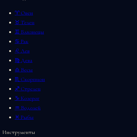
♈ Овен
♉ Телец
♊ Близнецы
♋ Рак
♌ Лев
♍ Дева
♎ Весы
♏ Скорпион
♐ Стрелец
♑ Козерог
♒ Водолей
♓ Рыбы
Инструменты