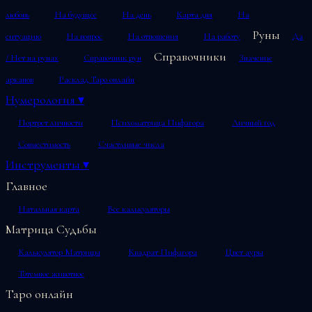
любовь
На будущее
На день
Карта дня
На
Руны
ситуацию
На вопрос
На отношения
На работу
Да
Справочники
/ Нет на рунах
Справочник рун
Значение
арканов
Расклад Таро онлайн
Нумерология
▾
Портрет личности
Психоматрица Пифагора
Личный год
Совместимость
Счастливые числа
Инструменты
▾
Главное
Натальная карта
Все калькуляторы
Матрица Судьбы
Калькулятор Матрицы
Квадрат Пифагора
Цвет ауры
Тотемное животное
Таро онлайн