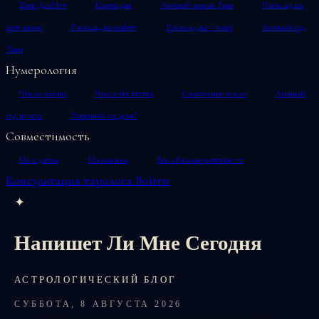
Таро Да/Нет
Карта дня
Личный аркан Таро
Расклад на
ситуацию
Расклад на работу
Расклад на 7 чакр
Личный год
Таро
Нумерология
Число имени
Число богатства
Счастливое число
Личный
год нумер.
Хороший ли день?
Совместимость
По 2 датам
По именам
Все 18 калькуляторов →
Консультация таролога
Войти
✦
Напишет Ли Мне Сегодня
АСТРОЛОГИЧЕСКИЙ БЛОГ
СУББОТА, 8 АВГУСТА 2026