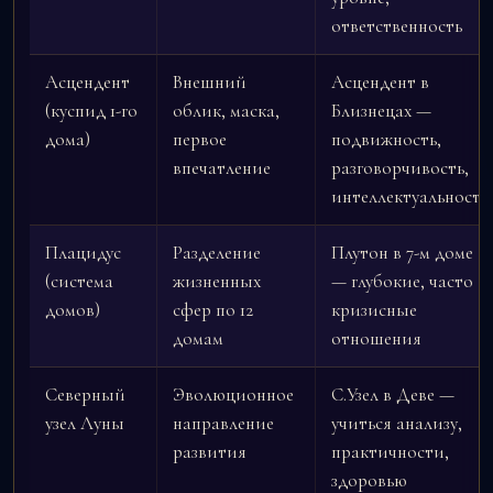
ответственность
Асцендент
Внешний
Асцендент в
(куспид 1-го
облик, маска,
Близнецах —
дома)
первое
подвижность,
впечатление
разговорчивость,
интеллектуальность
Плацидус
Разделение
Плутон в 7-м доме
(система
жизненных
— глубокие, часто
домов)
сфер по 12
кризисные
домам
отношения
Северный
Эволюционное
С.Узел в Деве —
узел Луны
направление
учиться анализу,
развития
практичности,
здоровью