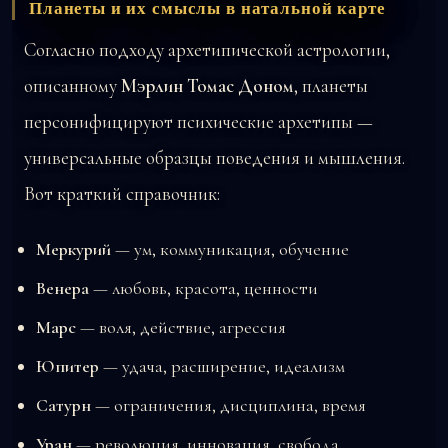
Планеты и их смыслы в натальной карте
Согласно подходу архетипической астрологии,
описанному
Мэрлин Томас Доном
, планеты
персонифицируют психические архетипы —
универсальные образцы поведения и мышления.
Вот краткий справочник:
Меркурий
— ум, коммуникация, обучение
Венера
— любовь, красота, ценности
Марс
— воля, действие, агрессия
Юпитер
— удача, расширение, идеализм
Сатурн
— ограничения, дисциплина, время
Уран
— революция, инновация, свобода