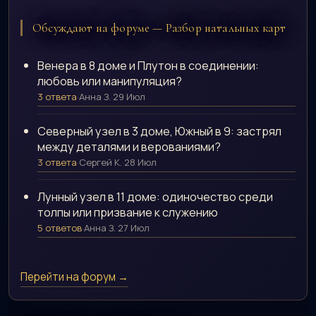
Обсуждают на форуме — Разбор натальных карт
Венера в 8 доме и Плутон в соединении:
любовь или манипуляция?
3 ответа
·
Анна З.
·
29 Июл
Северный узел в 3 доме, Южный в 9: застрял
между деталями и верованиями?
3 ответа
·
Сергей К.
·
28 Июл
Лунный узел в 11 доме: одиночество среди
толпы или призвание к служению
5 ответов
·
Анна З.
·
27 Июл
Перейти на форум →