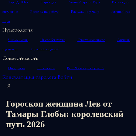
Таро Да/Нет
Карта дня
Личный аркан Таро
Расклад на
ситуацию
Расклад на работу
Расклад на 7 чакр
Личный год
Таро
Нумерология
Число имени
Число богатства
Счастливое число
Личный
год нумер.
Хороший ли день?
Совместимость
По 2 датам
По именам
Все 18 калькуляторов →
Консультация таролога
Войти
♌
Гороскоп женщина Лев от
Тамары Глобы: королевский
путь 2026