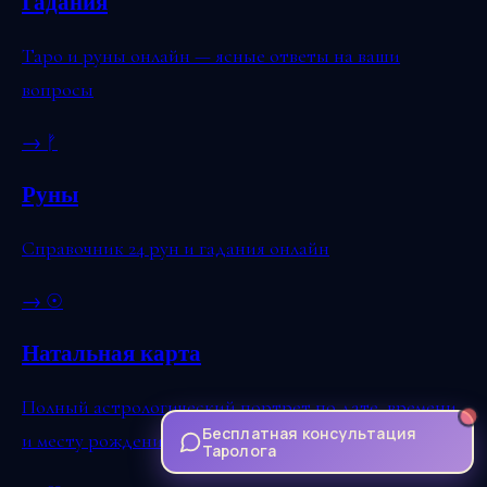
Гадания
Таро и руны онлайн — ясные ответы на ваши
вопросы
→
ᚠ
Руны
Справочник 24 рун и гадания онлайн
→
☉
Натальная карта
Полный астрологический портрет по дате, времени
Бесплатная консультация
и месту рождения
Таролога