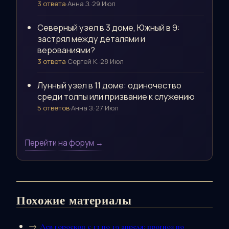
3 ответа
·
Анна З.
·
29 Июл
Северный узел в 3 доме, Южный в 9:
застрял между деталями и
верованиями?
3 ответа
·
Сергей К.
·
28 Июл
Лунный узел в 11 доме: одиночество
среди толпы или призвание к служению
5 ответов
·
Анна З.
·
27 Июл
Перейти на форум →
Похожие материалы
Лев гороскоп с 13 по 19 апреля: прогноз по