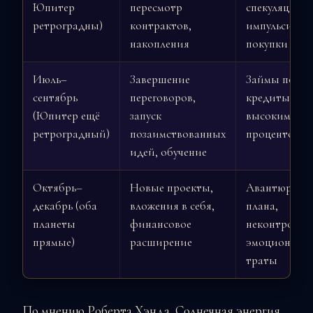
Юпитер
пересмотр
спекуляции,
ретроградны)
контрактов,
импульсивны
накопления
покупки
Июль–
Завершение
Займы под за
сентябрь
переговоров,
кредиты с
(Юпитер ещё
запуск
высоким
ретроградный)
позаимствованных
процентом
идей, обучение
Октябрь–
Новые проекты,
Авантюризм 
декабрь (оба
вложения в себя,
плана,
планеты
финансовое
неконтролир
прямые)
расширение
эмоциональ
траты
По мнению Роберта Хэнда, Солнечная энергия