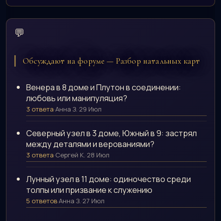
💬
Обсуждают на форуме — Разбор натальных карт
Венера в 8 доме и Плутон в соединении:
любовь или манипуляция?
3 ответа
·
Анна З.
·
29 Июл
Северный узел в 3 доме, Южный в 9: застрял
между деталями и верованиями?
3 ответа
·
Сергей К.
·
28 Июл
Лунный узел в 11 доме: одиночество среди
толпы или призвание к служению
5 ответов
·
Анна З.
·
27 Июл