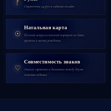
ᚠ
Справочник 24 рун и гадания онлайн
Натальная карта
☉
Полный астрологический портрет по дате,
времени и месту рождения
Совместимость знаков
♡
Анализ гармонии и динамики между двумя
знаками зодиака