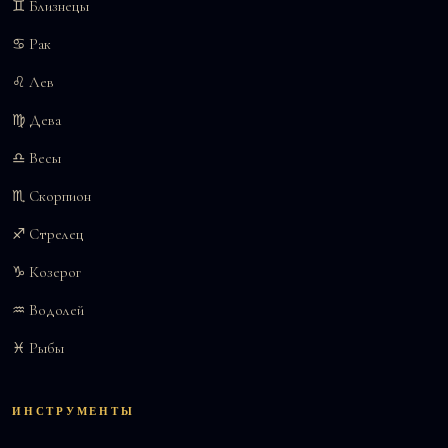
♊ Близнецы
♋ Рак
♌ Лев
♍ Дева
♎ Весы
♏ Скорпион
♐ Стрелец
♑ Козерог
♒ Водолей
♓ Рыбы
ИНСТРУМЕНТЫ