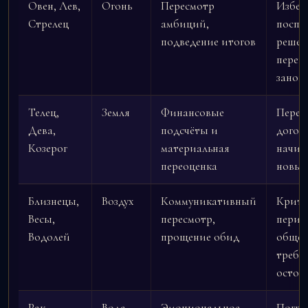
Овен, Лев,
Огонь
Пересмотр
Избеж
Стрелец
амбиций,
поспе
подведение итогов
решен
перег
занов
Телец,
Земля
Финансовые
Переп
Дева,
подсчёты и
догов
Козерог
материальная
начин
переоценка
новые
Близнецы,
Воздух
Коммуникативный
Крит
Весы,
пересмотр,
перио
Водолей
прощение обид
общен
требу
остор
Рак,
Вода
Эмоциональное
Погру