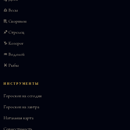
♎ Весы
♏ Скорпион
♐ Стрелец
♑ Козерог
♒ Водолей
♓ Рыбы
ИНСТРУМЕНТЫ
Гороскоп на сегодня
Гороскоп на завтра
Натальная карта
Совместимость