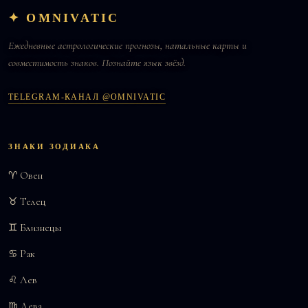
✦ OMNIVATIC
Ежедневные астрологические прогнозы, натальные карты и
совместимость знаков. Познайте язык звёзд.
TELEGRAM-КАНАЛ @OMNIVATIC
ЗНАКИ ЗОДИАКА
♈ Овен
♉ Телец
♊ Близнецы
♋ Рак
♌ Лев
♍ Дева