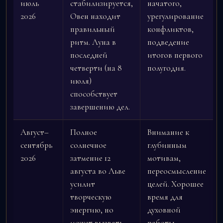
июль
стабилизируется,
начатого,
2026
Овен находит
урегулирование
правильный
конфликтов,
ритм. Луна в
подведение
последней
итогов первого
четверти (на 8
полугодия.
июля)
способствует
завершению дел.
Август–
Полное
Внимание к
сентябрь
солнечное
глубинным
2026
затмение 12
мотивам,
августа во Льве
переосмысление
усилит
целей. Хорошее
творческую
время для
энергию, но
духовной
может вызвать
работы,