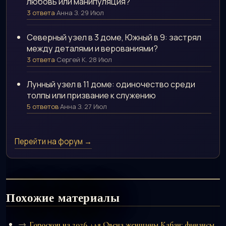
любовь или манипуляция?
3 ответа
·
Анна З.
·
29 Июл
Северный узел в 3 доме, Южный в 9: застрял
между деталями и верованиями?
3 ответа
·
Сергей К.
·
28 Июл
Лунный узел в 11 доме: одиночество среди
толпы или призвание к служению
5 ответов
·
Анна З.
·
27 Июл
Перейти на форум →
Похожие материалы
Гороскоп на 2026 для Овена женщины Кабан: финансы,