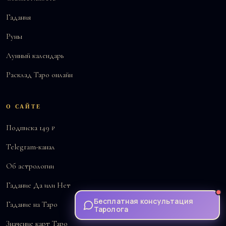
Гадания
Руны
Лунный календарь
Расклад Таро онлайн
О САЙТЕ
Подписка 149 ₽
Telegram-канал
Об астрологии
Гадание Да или Нет
Бесплатная консультация
Гадание на Таро
Таролога
Значение карт Таро