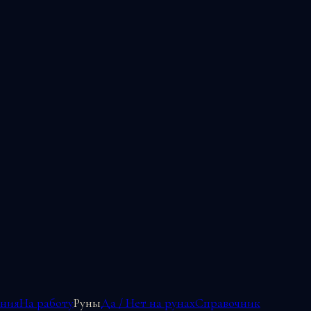
ения
На работу
Руны
Да / Нет на рунах
Справочник