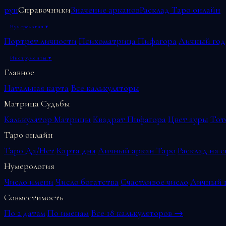
рун
Справочники
Значение арканов
Расклад Таро онлайн
Нумерология
▾
Портрет личности
Психоматрица Пифагора
Личный год
Инструменты
▾
Главное
Натальная карта
Все калькуляторы
Матрица Судьбы
Калькулятор Матрицы
Квадрат Пифагора
Цвет ауры
Тот
Таро онлайн
Таро Да/Нет
Карта дня
Личный аркан Таро
Расклад на 
Нумерология
Число имени
Число богатства
Счастливое число
Личный г
Совместимость
По 2 датам
По именам
Все 18 калькуляторов →