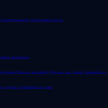
Совместимость
Счастливые числа
емное животное
ситуацию
Расклад на работу
Расклад на 7 чакр
Личный год 
од нумер.
Хороший ли день?