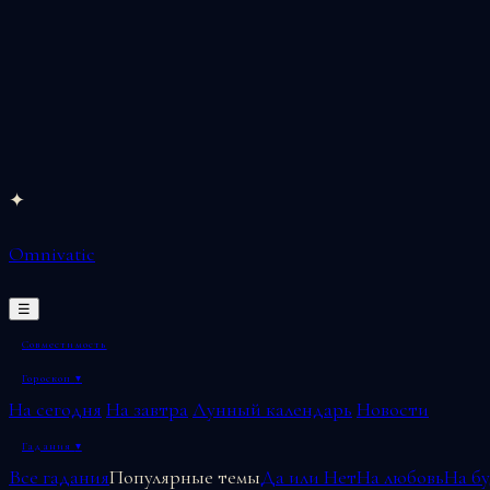
Перейти
✦
к
Omnivatic
содержимому
☰
Совместимость
Гороскоп
▾
На сегодня
На завтра
Лунный календарь
Новости
Гадания
▾
Все гадания
Популярные темы
Да или Нет
На любовь
На б