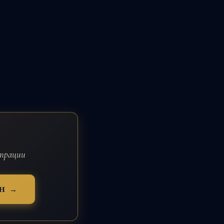
страции
Н →