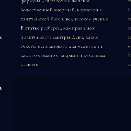
формулы для работы с женской
п
божественной энергией, корневой в
И
танттайской йоге и ведическом учении.
п
В статье разберём, как правильно
п
к
практиковать мантры Деви, какие
п
с
тексты использовать для медитации,
о
как это связано с чакрами и духовным
И
развити
н
,