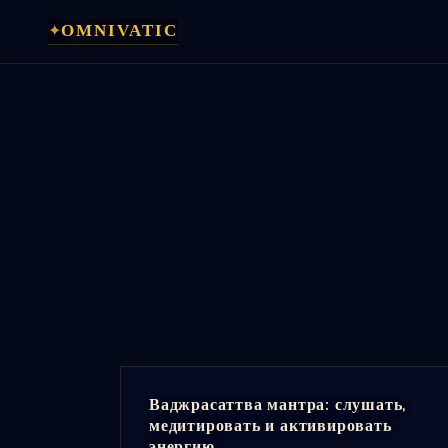
Перейти
✦
OMNIVATIC
к
содержимому
Ваджрасаттва мантра: слушать,
медитировать и активировать
энергию