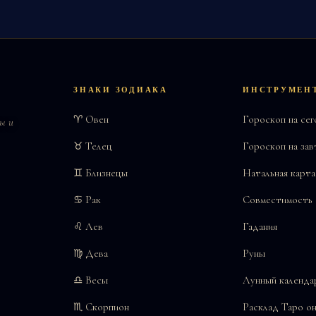
ЗНАКИ ЗОДИАКА
ИНСТРУМЕН
♈ Овен
Гороскоп на сег
ы и
♉ Телец
Гороскоп на зав
♊ Близнецы
Натальная карта
♋ Рак
Совместимость
♌ Лев
Гадания
♍ Дева
Руны
♎ Весы
Лунный календа
♏ Скорпион
Расклад Таро о