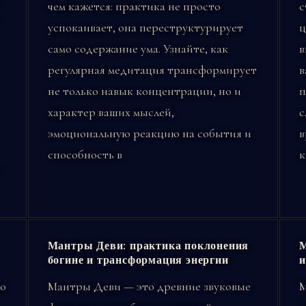
чем кажется: практика не просто
с
успокаивает, она переструктурирует
ц
само содержание ума. Узнайте, как
в
регулярная медитация трансформирует
в
не только навык концентрации, но и
п
характер ваших мыслей,
с
эмоциональную реакцию на события и
в
способность в
к
е
Мантры Деви: практика поклонения
М
богине и трансформация энергии
и
то
Мантры Деви — это древние звуковые
М