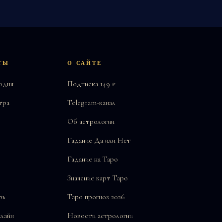
ТЫ
О САЙТЕ
одня
Подписка 149 ₽
тра
Telegram-канал
Об астрологии
Гадание Да или Нет
Гадание на Таро
Значение карт Таро
рь
Таро прогноз 2026
нлайн
Новости астрологии