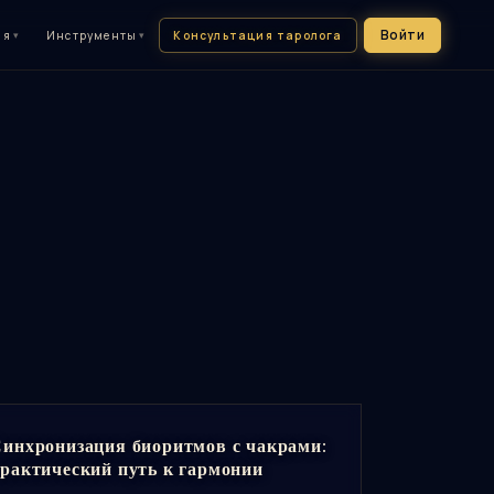
Войти
Консультация таролога
ия
▾
Инструменты
▾
инхронизация биоритмов с чакрами:
рактический путь к гармонии