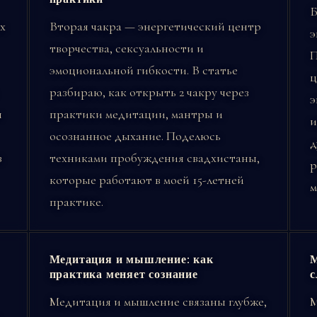
Б
х
Вторая чакра — энергетический центр
э
творчества, сексуальности и
П
эмоциональной гибкости. В статье
ц
разбираю, как открыть 2 чакру через
э
я
практики медитации, мантры и
и
осознанное дыхание. Поделюсь
д
в
техниками пробуждения свадхистаны,
р
которые работают в моей 15-летней
м
практике.
Медитация и мышление: как
М
практика меняет сознание
с
Медитация и мышление связаны глубже,
М