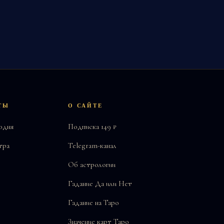
ТЫ
О САЙТЕ
одня
Подписка 149 ₽
тра
Telegram-канал
Об астрологии
Гадание Да или Нет
Гадание на Таро
Значение карт Таро