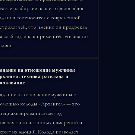
татье разбираем, как его философия
адания соотносится с современной
стрологией, что именно он предрекал
а 2026 год и как применить эти знания
 личн
адание на отношение мужчины
рхангел: техника расклада и
олкование
адание на отношение мужчины с
омощью колоды «Архангел» — это
пециализированный метод
иагностики истинных намерений и
крытых эмоций. Колода позволяет