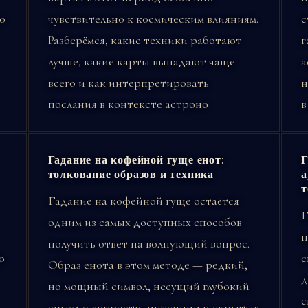
о
чувствительно к космическим влияниям.
с
Разберёмся, какие техники работают
г
лучше, какие карты выпадают чаще
а
всего и как интерпретировать
н
послания в контексте астроно
в
Гадание на кофейной гуще енот:
Г
толкование образов и техника
а
т
Гадание на кофейной гуще остаётся
Г
одним из самых доступных способов
п
получить ответ на волнующий вопрос.
о
с
Образ енота в этом методе — редкий,
д
но мощный символ, несущий глубокий
с
смысл о хитрости, интуиции и скрытых