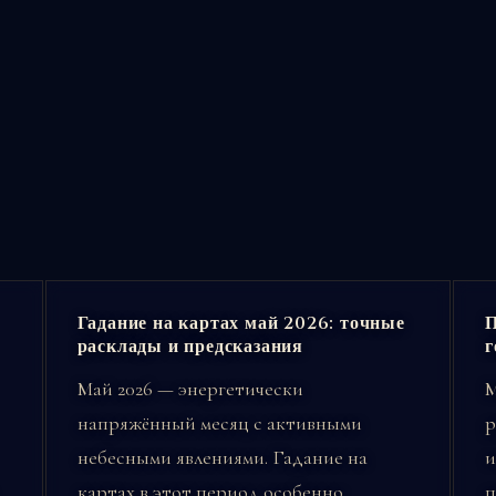
Гадание на картах май 2026: точные
П
расклады и предсказания
г
Май 2026 — энергетически
М
напряжённый месяц с активными
р
небесными явлениями. Гадание на
и
картах в этот период особенно
п