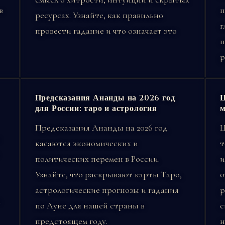
в
п
ресурсах. Узнайте, как правильно
г
провести гадание и что означает это
п
р
Предсказания Ананды на 2026 год
Ц
для России: таро и астрология
м
Предсказания Ананды на 2026 год
Ц
касаются экономических и
т
политических перемен в России.
и
Узнайте, что раскрывают карты Таро,
о
астрологические прогнозы и гадания
р
к
по Луне для нашей страны в
с
предстоящем году.
н