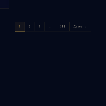
1
2
3
…
112
Далее →
нальный прогноз 
ю карту, объяснит транзиты и расскажет, на что обратит
ы
lus — 149 ₽/мес