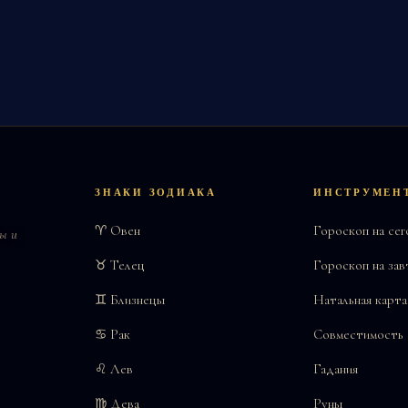
ЗНАКИ ЗОДИАКА
ИНСТРУМЕН
♈ Овен
Гороскоп на сег
ы и
♉ Телец
Гороскоп на зав
♊ Близнецы
Натальная карта
♋ Рак
Совместимость
♌ Лев
Гадания
♍ Дева
Руны