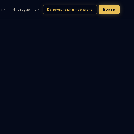
Войти
Консультация таролога
ия
▾
Инструменты
▾