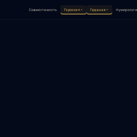
Совместимость
Гороскоп
▾
Гадания
▾
Нумеролог
50 техник гадания