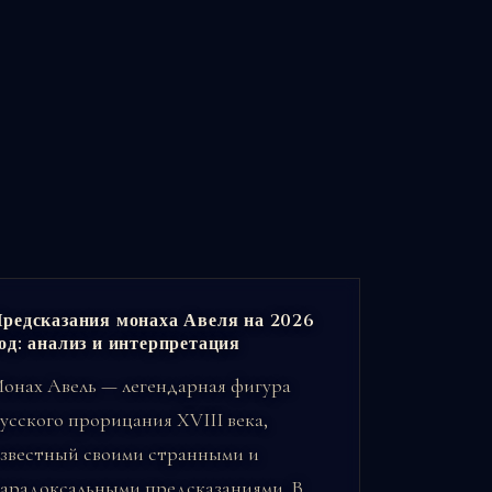
редсказания монаха Авеля на 2026
од: анализ и интерпретация
онах Авель — легендарная фигура
усского прорицания XVIII века,
звестный своими странными и
арадоксальными предсказаниями. В