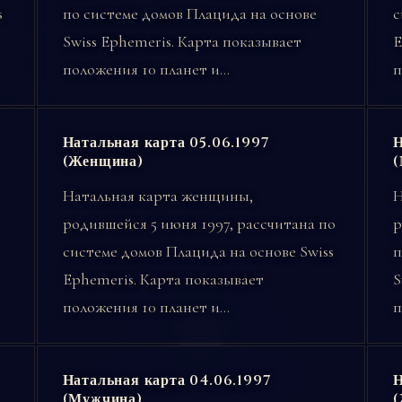
s
по системе домов Плацида на основе
с
Swiss Ephemeris. Карта показывает
E
положения 10 планет и…
п
Натальная карта 05.06.1997
Н
(Женщина)
Натальная карта женщины,
Н
родившейся 5 июня 1997, рассчитана по
р
системе домов Плацида на основе Swiss
п
Ephemeris. Карта показывает
S
положения 10 планет и…
п
Натальная карта 04.06.1997
Н
(Мужчина)