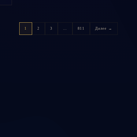
1
2
3
…
811
Далее →
нальный прогноз 
ю карту, объяснит транзиты и расскажет, на что обратит
ы
lus — 149 ₽/мес