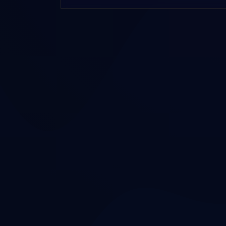
Хочешь персо
общего?
Опытный астролог разберёт твою натальну
Все услуги и цен
Получить личный разбор →
Omnivatic P