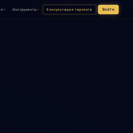
Войти
Консультация таролога
ия
▾
Инструменты
▾