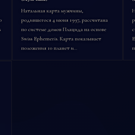
Натальная карта мужчины,
Н
о
родившегося 4 июня 1997, рассчитана
р
s
по системе домов Плацида на основе
с
Swiss Ephemeris. Карта показывает
E
положения 10 планет и…
п