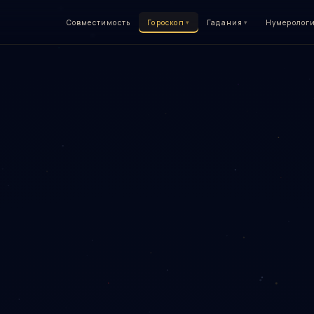
Совместимость
Гороскоп
▾
Гадания
▾
Нумеролог
бесплатно рассчитать натальную карту