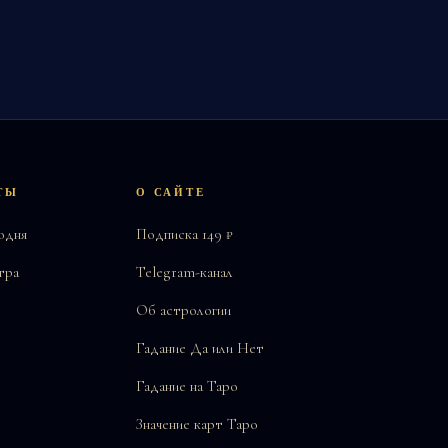
ТЫ
О САЙТЕ
одня
Подписка 149 ₽
тра
Telegram-канал
Об астрологии
Гадание Да или Нет
Гадание на Таро
Значение карт Таро