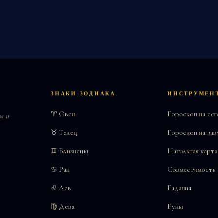
ЗНАКИ ЗОДИАКА
ИНСТРУМЕН
♈ Овен
Гороскоп на сег
ы и
♉ Телец
Гороскоп на зав
♊ Близнецы
Натальная карта
♋ Рак
Совместимость
♌ Лев
Гадания
♍ Дева
Руны