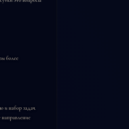
 сутки это вопросы
зм более
ю и набор задач.
е направление