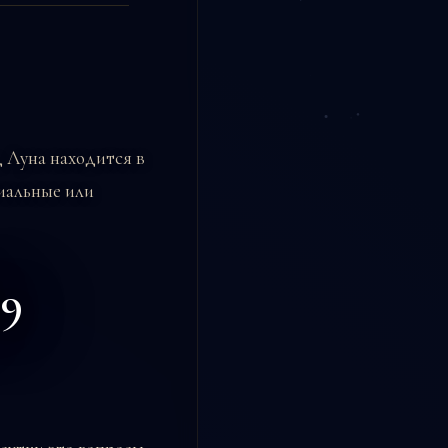
д Луна находится в
риальные или
29