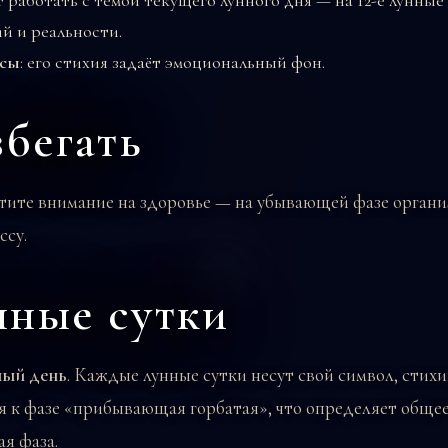
 работать с темой текущего лунного дня — на 12-е лунные
й и реальности.
есы
: его стихия задаёт эмоциональный фон.
збегать
тите внимание на здоровье — на убывающей фазе органи
ссу.
унные сутки
ный день
. Каждые лунные сутки несут свой символ, стихи
я к фазе «прибывающая горбатая», что определяет обще
я фаза.