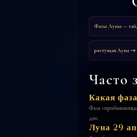
Фазы Луны — га
растущая Луна →
Часто 
Какая фаза
Фаза «прибывающая 
дне.
Луна 29 ап