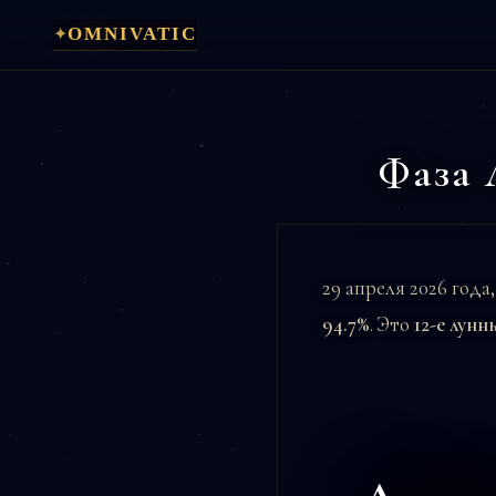
Перейти
✦
OMNIVATIC
к
содержимому
Фаза 
29 апреля 2026 года
94.7%
. Это
12-е лунн