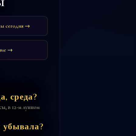
ы
ны сегодня →
ние →
а, среда?
ы, в 12-м лунном
и убывала?