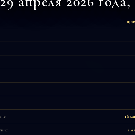
29 апреля 2026 года,
при
ние
16 м
уние
1 м