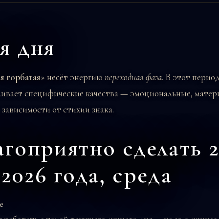
я дня
 горбатая
» несёт энергию
переходная фаза
. В этот перио
иливает специфические качества — эмоциональные, мате
 зависимости от стихии знака.
агоприятно сделать 
2026 года, среда
е