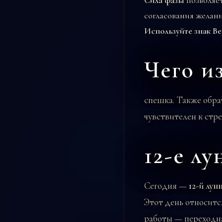
Сила фазы
позволяет
согласования желани
Используйте знак В
Чего и
спешка. Также обра
чувствителен к стре
12-е л
Сегодня —
12-й лун
Этот день относитс
работы — переходна