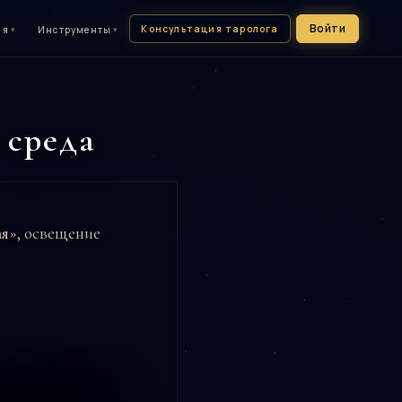
Войти
Консультация таролога
ия
▾
Инструменты
▾
 среда
ая
», освещение