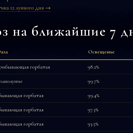
ика 12 лунного дня →
з на ближайшие 7 д
аза
Освещение
рибывающая горбатая
98.2%
олнолуние
99.7%
бывающая горбатая
99.4%
бывающая горбатая
97.3%
бывающая горбатая
93.5%