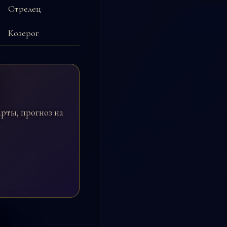
Стрелец
Козерог
рты, прогноз на