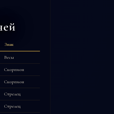
ней
Знак
Весы
Скорпион
Скорпион
Стрелец
Стрелец