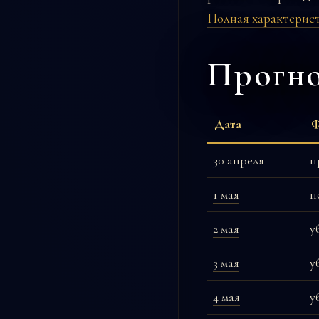
Полная характерист
Прогно
Дата
Ф
30 апреля
п
1 мая
п
2 мая
у
3 мая
у
4 мая
у