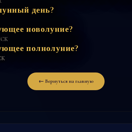
.
лунный день?
ующее новолуние?
 МСК
дующее полнолуние?
МСК
← Вернуться на главную