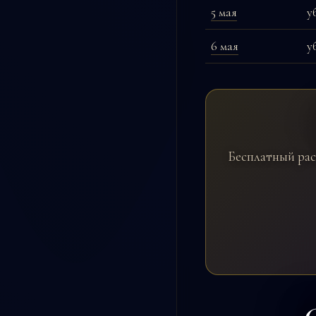
5 мая
у
6 мая
у
Бесплатный рас