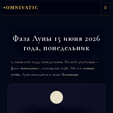
Перейти
OMNIVATIC
✦
☰
к
содержимому
Фаза Луны 15 июня 2026
года, понедельник
15 июня 2026 года, понедельник. На небе растущая —
фаза «
новолуние
», освещение
0.3%
. Это
1-е лунные
сутки
, Луна находится в знаке
Близнецы
.
🌑