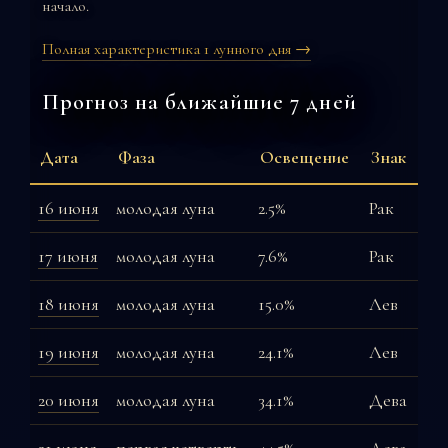
начало.
Полная характеристика 1 лунного дня →
Прогноз на ближайшие 7 дней
Дата
Фаза
Освещение
Знак
16 июня
молодая луна
2.5%
Рак
17 июня
молодая луна
7.6%
Рак
18 июня
молодая луна
15.0%
Лев
19 июня
молодая луна
24.1%
Лев
20 июня
молодая луна
34.1%
Дева