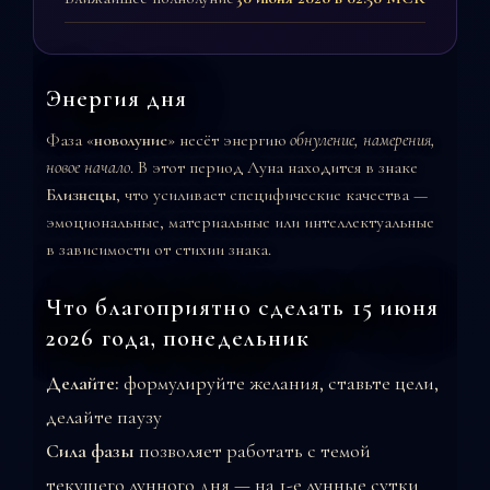
Энергия дня
Фаза «
новолуние
» несёт энергию
обнуление, намерения,
новое начало
. В этот период Луна находится в знаке
Близнецы
, что усиливает специфические качества —
эмоциональные, материальные или интеллектуальные
в зависимости от стихии знака.
Что благоприятно сделать 15 июня
2026 года, понедельник
Делайте:
формулируйте желания, ставьте цели,
делайте паузу
Сила фазы
позволяет работать с темой
текущего лунного дня — на 1-е лунные сутки