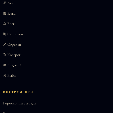
♌ Лев
♍ Дева
♎ Весы
♏ Скорпион
♐ Стрелец
♑ Козерог
♒ Водолей
♓ Рыбы
ИНСТРУМЕНТЫ
Гороскоп на сегодня