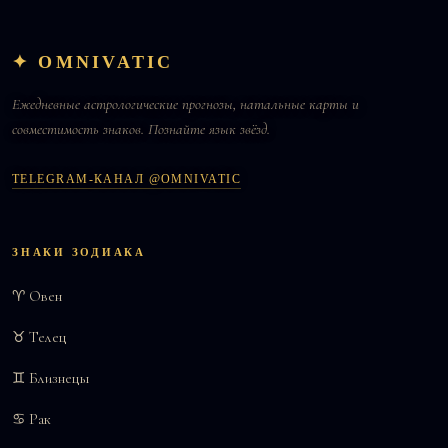
✦ OMNIVATIC
Ежедневные астрологические прогнозы, натальные карты и
совместимость знаков. Познайте язык звёзд.
TELEGRAM-КАНАЛ @OMNIVATIC
ЗНАКИ ЗОДИАКА
♈ Овен
♉ Телец
♊ Близнецы
♋ Рак