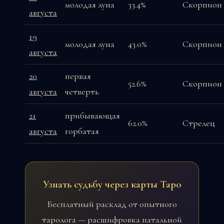
молодая луна
33.4%
Скорпион
августа
19
молодая луна
43.0%
Скорпион
августа
20
первая
52.6%
Скорпион
августа
четверть
21
прибывающая
62.0%
Стрелец
августа
горбатая
Узнать судьбу через карты Таро
Бесплатный расклад от опытного
таролога — расшифровка натальной