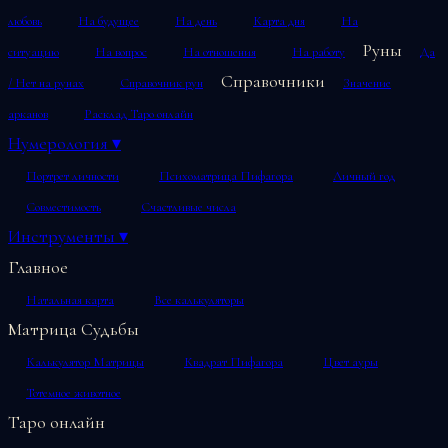
любовь
На будущее
На день
Карта дня
На
Руны
ситуацию
На вопрос
На отношения
На работу
Да
Справочники
/ Нет на рунах
Справочник рун
Значение
арканов
Расклад Таро онлайн
Нумерология
▾
Портрет личности
Психоматрица Пифагора
Личный год
Совместимость
Счастливые числа
Инструменты
▾
Главное
Натальная карта
Все калькуляторы
Матрица Судьбы
Калькулятор Матрицы
Квадрат Пифагора
Цвет ауры
Тотемное животное
Таро онлайн