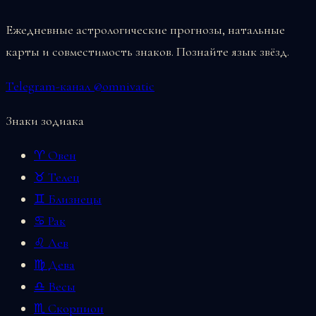
Ежедневные астрологические прогнозы, натальные
карты и совместимость знаков. Познайте язык звёзд.
Telegram-канал @omnivatic
Знаки зодиака
♈ Овен
♉ Телец
♊ Близнецы
♋ Рак
♌ Лев
♍ Дева
♎ Весы
♏ Скорпион