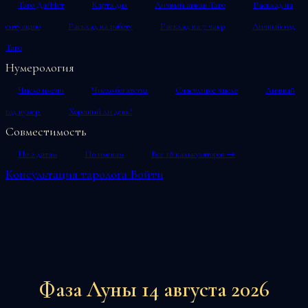
Таро Да/Нет
Карта дня
Личный аркан Таро
Расклад на
ситуацию
Расклад на работу
Расклад на 7 чакр
Личный год
Таро
Нумерология
Число имени
Число богатства
Счастливое число
Личный
год нумер.
Хороший ли день?
Совместимость
По 2 датам
По именам
Все 18 калькуляторов →
Консультация таролога
Войти
Фаза Луны 14 августа 2026