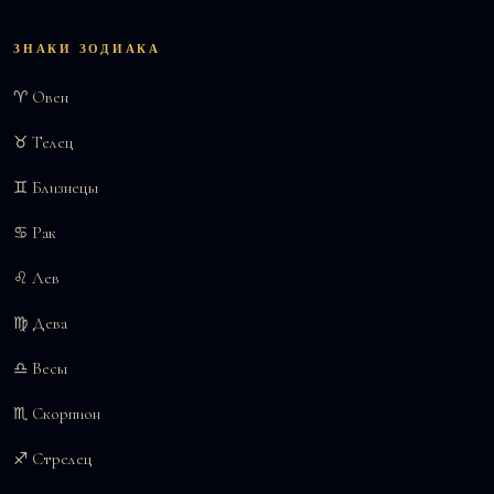
ЗНАКИ ЗОДИАКА
♈ Овен
♉ Телец
♊ Близнецы
♋ Рак
♌ Лев
♍ Дева
♎ Весы
♏ Скорпион
♐ Стрелец