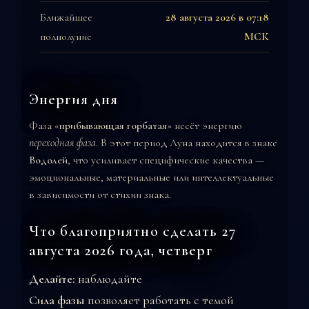
Ближайшее
28 августа 2026 в 07:18
полнолуние
МСК
Энергия дня
Фаза «
прибывающая горбатая
» несёт энергию
переходная фаза
. В этот период Луна находится в знаке
Водолей
, что усиливает специфические качества —
эмоциональные, материальные или интеллектуальные
в зависимости от стихии знака.
Что благоприятно сделать 27
августа 2026 года, четверг
Делайте:
наблюдайте
Сила фазы
позволяет работать с темой