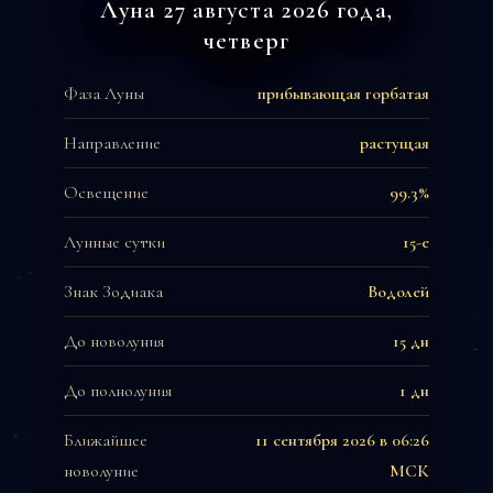
Луна 27 августа 2026 года,
четверг
Фаза Луны
прибывающая горбатая
Направление
растущая
Освещение
99.3%
Лунные сутки
15-е
Знак Зодиака
Водолей
До новолуния
15 дн
До полнолуния
1 дн
Ближайшее
11 сентября 2026 в 06:26
новолуние
МСК