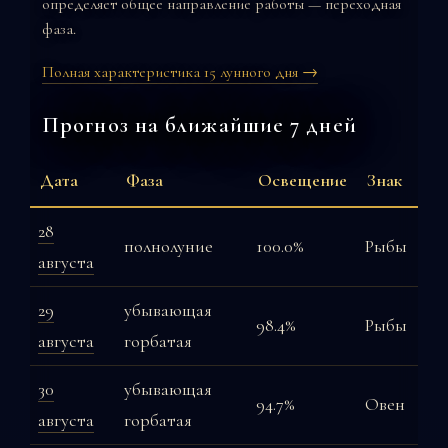
определяет общее направление работы — переходная
фаза.
Полная характеристика 15 лунного дня →
Прогноз на ближайшие 7 дней
Дата
Фаза
Освещение
Знак
28
полнолуние
100.0%
Рыбы
августа
29
убывающая
98.4%
Рыбы
августа
горбатая
30
убывающая
94.7%
Овен
августа
горбатая