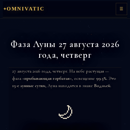
Перейти
OMNIVATIC
✦
☰
к
содержимому
Фаза Луны 27 августа 2026
года, четверг
27 августа 2026 года, четверг. На небе растущая —
фаза «
прибывающая горбатая
», освещение
99.3%
. Это
15-е лунные сутки
, Луна находится в знаке
Водолей
.
🌙