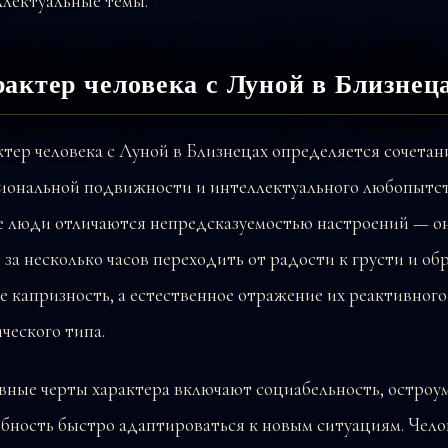
ллектуальные темы.
актер человека с Луной в Близнец
тер человека с Луной в Близнецах определяется сочетан
иональной подвижности и интеллектуального любопытст
е люди отличаются непредсказуемостью настроений — о
 за несколько часов переходить от радости к грусти и об
е капризность, а естественное отражение их реактивного
ческого типа.
вные черты характера включают социабельность, остроу
бность быстро адаптироваться к новым ситуациям. Чело