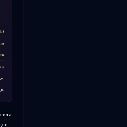
0%)
ая
тки
ец
дн.
дн.
шного
оции