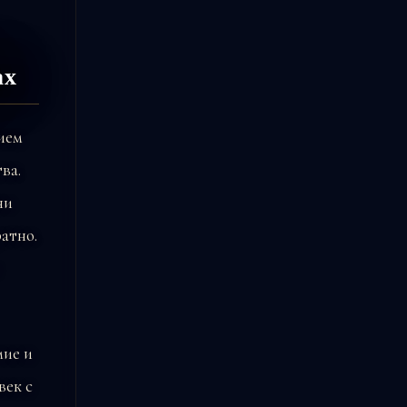
ах
ием
ва.
ни
ратно.
мие и
век с