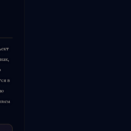
лект
нак,
ю
ся в
ую
ением