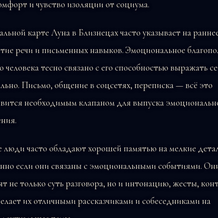
мфорт и чувство изоляции от социума.
альной карте Луна в Близнецах часто указывает на ранне
тие речи и письменных навыков. Эмоциональное благопо
о человека тесно связано с его способностью выражать с
льно. Письмо, общение в соцсетях, переписка — всё это
овится необходимым клапаном для выпуска эмоциональн
ния.
е люди часто обладают хорошей памятью на мелкие дета
енно если они связаны с эмоциональными событиями. Он
т не только суть разговора, но и интонацию, жесты, конт
елает их отличными рассказчиками и собеседниками на