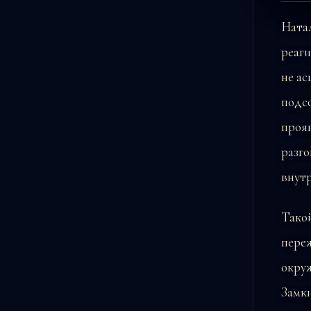
Натал
реаги
не ас
подсо
прояв
разго
внут
Тако
пере
окруж
Замкн