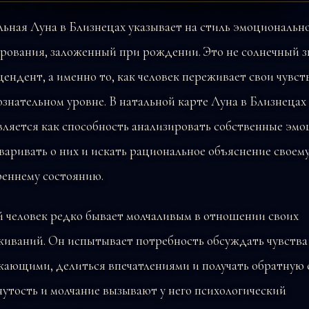
ьная Луна в Близнецах указывает на стиль эмоциональн
рования, заложенный при рождении. Это не солнечный з
цендент, а именно то, как человек переживает свои чувст
знательном уровне. В натальной карте Луна в Близнецах
ляется как способность анализировать собственные эмо
варивать о них и искать рациональное объяснение своем
реннему состоянию.
й человек редко бывает молчаливым в отношении своих
живаний. Он испытывает потребность обсуждать чувства
ающими, делиться впечатлениями и получать обратную с
утость и молчание вызывают у него психологический