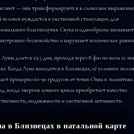
счезают — они трансформируются в словесное выражение
й человек нуждается в умственной стимуляции для
онального благополучия. Скука и однообразие вызывают
внутреннее беспокойство и нарушают психическое равно
Луны длится 29.5 дня, проходя через 8 фаз по всем 12 зн
ка. Когда Луна находится в Близнецах, её условное поло
ает примерно 60-90 градусов от точки Овна в эклиптике.
д, когда энергия лунного цикла приобретает качество
ственности, подвижности и умственной активности.
а в Близнецах в натальной карте