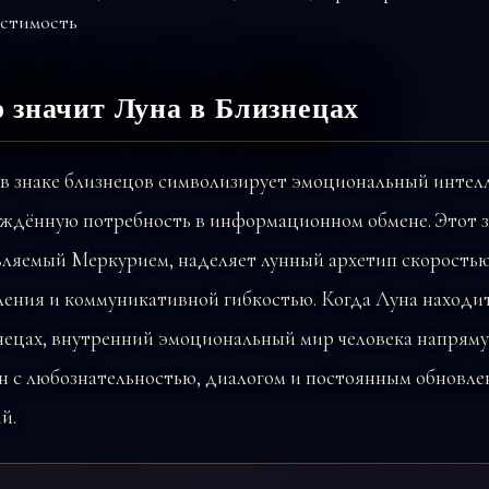
 значит Луна в Близнецах
 в знаке близнецов символизирует эмоциональный интел
ождённую потребность в информационном обмене. Этот з
вляемый Меркурием, наделяет лунный архетип скорость
ения и коммуникативной гибкостью. Когда Луна находит
нецах, внутренний эмоциональный мир человека напрям
ан с любознательностью, диалогом и постоянным обновл
й.