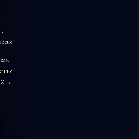
.
 у
весие.
акам
жение
 Это