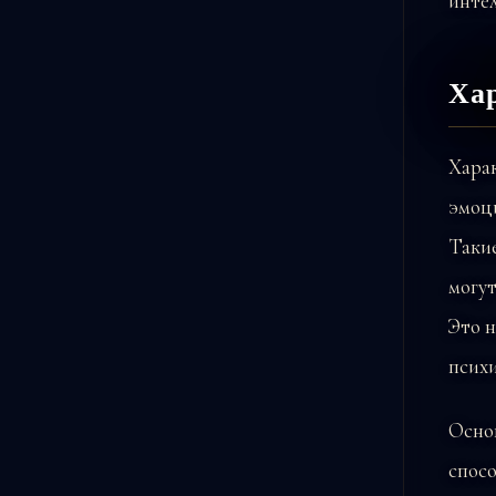
инте
Хар
Харак
эмоц
Таки
могут
Это н
психи
Осно
спосо