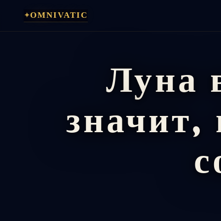
Перейти
✦
OMNIVATIC
к
содержимому
Луна 
значит,
с