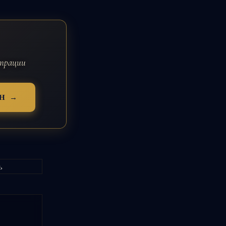
страции
Н →