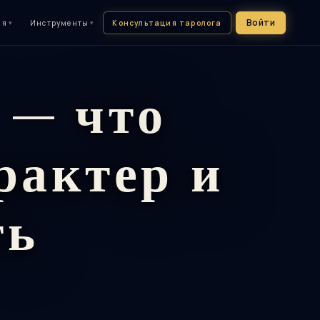
Войти
Консультация таролога
ия
▾
Инструменты
▾
 — что
рактер и
ть