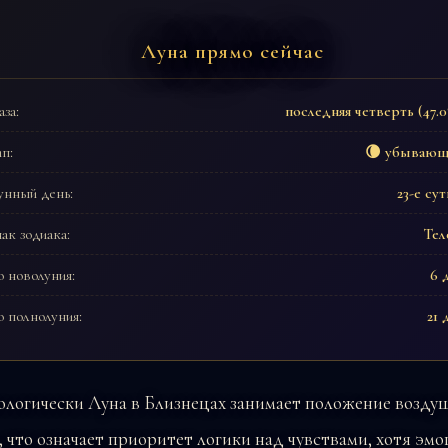
Луна прямо сейчас
за:
последняя четверть (47.
п:
🌘 убывающ
унный день:
23-е су
ак зодиака:
Тел
 новолуния:
6 
 полнолуния:
21 
ологически Луна в Близнецах занимает положение возду
, что означает приоритет логики над чувствами, хотя эм