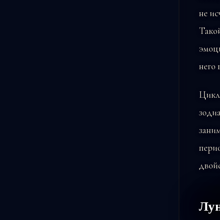
не и
Тако
эмоци
него 
Цикл 
зодиа
заним
перио
двой
Лун