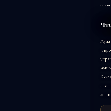
Что
Луна
и вр
упра
мышл
Близ
связ
знани