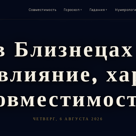
Совместимость
Гороскоп
▾
Гадания
▾
Нумеролог
в Близнецах
 влияние, ха
овместимос
ЧЕТВЕРГ, 6 АВГУСТА 2026