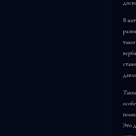
диско
В нат
разви
таког
верба
стан
давле
Таки
особ
помня
Это д