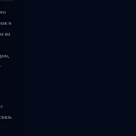
ого
нак и
ва на
ции,
у
 с
вязь.