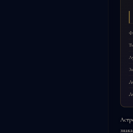
Фа
Ти
Л
Зн
До
До
Астр
знака