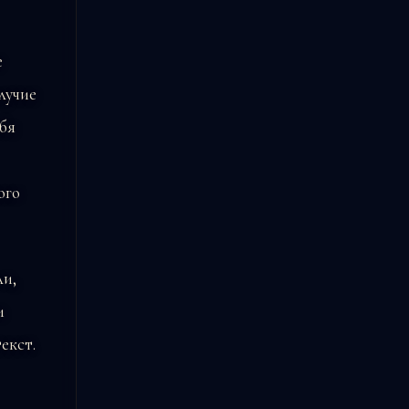
е
лучие
ебя
ого
ли,
и
екст.