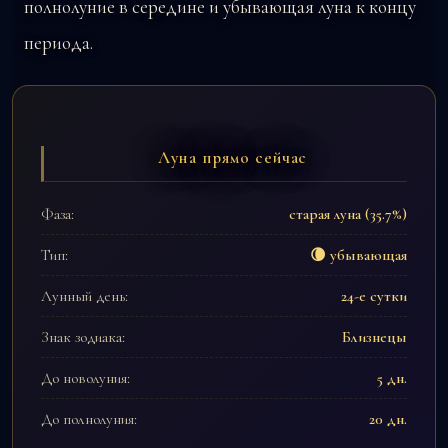
полнолуние в середине и убывающая луна к концу
периода.
Луна прямо сейчас
Фаза:
старая луна (35.7%)
Тип:
🌘 убывающая
Лунный день:
24-е сутки
Знак зодиака:
Близнецы
До новолуния:
5 дн.
До полнолуния:
20 дн.