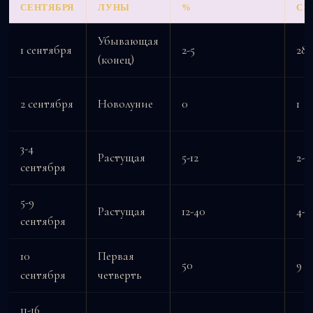
СЕНТЯБРЯ
ЛУНЫ
%
СУ
Убывающая
1 сентября
2-5
28-
(конец)
2 сентября
Новолуние
0
1
3-4
Растущая
5-12
2-3
сентября
5-9
Растущая
12-40
4-8
сентября
10
Первая
50
9
сентября
четверть
11-16