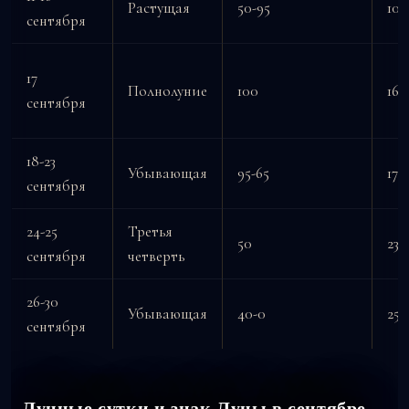
Растущая
50-95
10-
сентября
17
Полнолуние
100
16
сентября
18-23
Убывающая
95-65
17-
сентября
24-25
Третья
50
23-
сентября
четверть
26-30
Убывающая
40-0
25-
сентября
Лунные сутки и знак Луны в сентябре