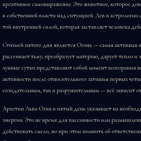
креативное самовыражение. Это животное, которое дов
в собственной власти над ситуацией. Лев в астрологии 
той внутренней силой, которая заставляет человека де
Стихией пятого дня является Огонь — самая активная 
рассеивает тьму, преобразует материю, дарует тепло и 
лунные сутки представляют собой момент возгорания 
активности после относительного затишья первых четыр
созидательным, так и разрушительным — всё зависит от
Архетип Льва-Огня в пятый день указывает на необхо
энергии. Это не время для пассивности или размышлен
действовать смело, но при этом помнить об ответствен