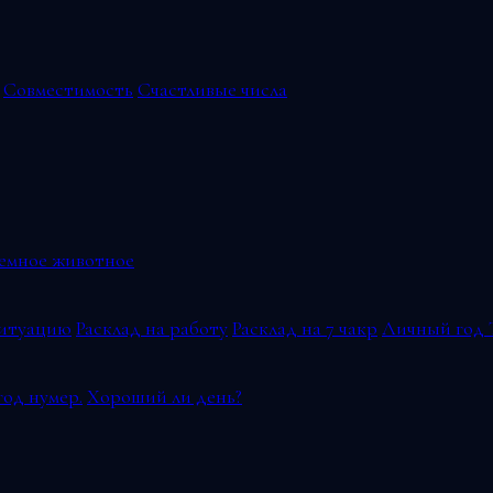
Совместимость
Счастливые числа
емное животное
ситуацию
Расклад на работу
Расклад на 7 чакр
Личный год 
од нумер.
Хороший ли день?