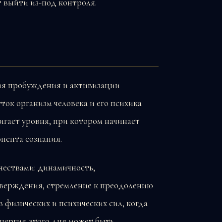
т выйти из-под контроля.
гия пробуждения и активизации
ток организм человека и его психика
игает уровня, при котором начинает
онента сознания.
чествами: динамичность,
тверждения, стремление к преодолению
в физических и психических сил, когда
энергия этого дня может быть