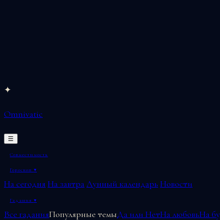
Перейти
✦
к
Omnivatic
содержимому
☰
Совместимость
Гороскоп
▾
На сегодня
На завтра
Лунный календарь
Новости
Гадания
▾
Все гадания
Популярные темы
Да или Нет
На любовь
На б