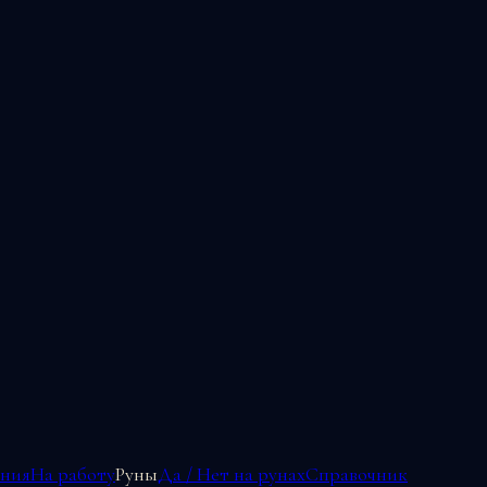
ения
На работу
Руны
Да / Нет на рунах
Справочник