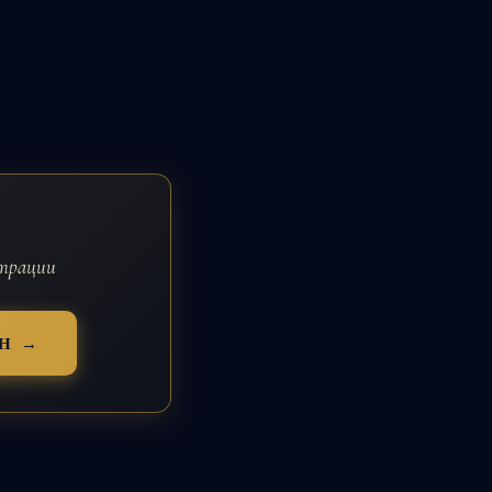
страции
Н →