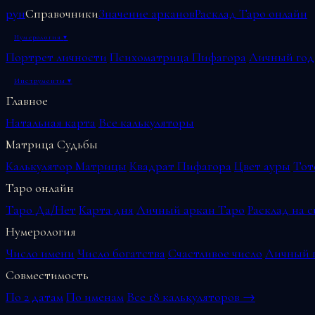
рун
Справочники
Значение арканов
Расклад Таро онлайн
Нумерология
▾
Портрет личности
Психоматрица Пифагора
Личный год
Инструменты
▾
Главное
Натальная карта
Все калькуляторы
Матрица Судьбы
Калькулятор Матрицы
Квадрат Пифагора
Цвет ауры
Тот
Таро онлайн
Таро Да/Нет
Карта дня
Личный аркан Таро
Расклад на 
Нумерология
Число имени
Число богатства
Счастливое число
Личный г
Совместимость
По 2 датам
По именам
Все 18 калькуляторов →