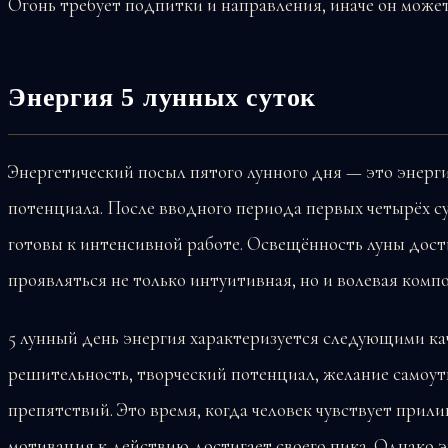
Огонь требует подпитки и направления, иначе он може
Энергия 5 лунных суток
Энергетический посыл пятого лунного дня — это энер
потенциала. После вводного периода первых четырёх су
готовы к интенсивной работе. Освещённость луны дост
проявляться не только интуитивная, но и волевая комп
5 лунный день энергия характеризуется следующими ка
решительность, творческий потенциал, желание самоу
препятствий. Это время, когда человек чувствует прили
мотивация к действию достигает своего пика. Однако 