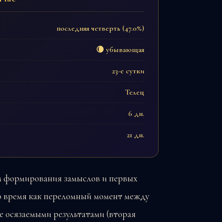
последняя четверть (47.0%)
🌘 убывающая
23-е сутки
Телец
6 дн.
21 дн.
м формирования замыслов и первых
о время как переломный момент между
е осязаемыми результатами (вторая