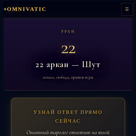
Перейти
OMNIVATIC
✦
Главная
→
Матрица судьбы
→ 22 аркан — Шут
☰
к
содержимому
УРАН
22
22 аркан — Шут
начало, свобода, прыжок веры
УЗНАЙ ОТВЕТ ПРЯМО
СЕЙЧАС
Опытный таролог ответит на твой