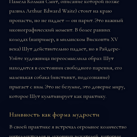
Памела Колман Смит, описание которой позже
развил Arthur Edward Waite) стоит на краю
пропасти, но не падает — он парит. Это важный
иконографический момент. В более ранних
колодах (например, в миланском Висконти XV
века) Шут действительно падает, но в Райдере-
Уэйте художница переосмыслила образ: Шут
находится в состоянии свободного парения, его
маленькая собака (инстинкт, подсознание)
прыгает с ним. Это не безумие, это доверие миру,
которое Шут культивирует как практику.
Наивность как форма мудрости
В своей практике я встречал огромное количество
интеллектуалов и духовных искателей, которые