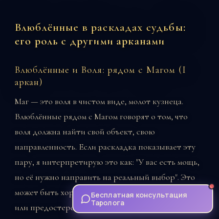
Влюблённые в раскладах судьбы:
его роль с другими арканами
Влюблённые и Воля: рядом с Магом (I
аркан)
Маг — это воля в чистом виде, молот кузнеца.
Влюблённые рядом с Магом говорят о том, что
воля должна найти свой объект, свою
направленность. Если раскладка показывает эту
пару, я интерпретирую это как: "У вас есть мощь,
но её нужно направить на реальный выбор". Это
может быть хороший знак (воля находит выход)
Бесплатная консультация
Таролога
или предостережение (воля направлена на