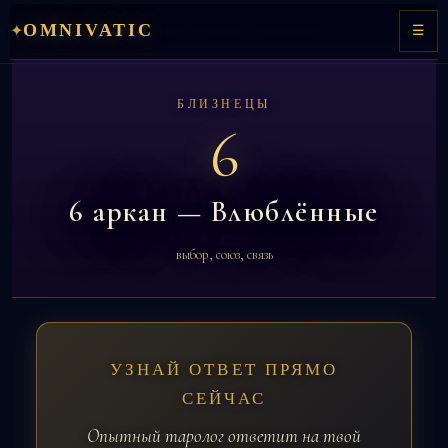
Перейти
OMNIVATIC
✦
Главная
→
Матрица судьбы
→ 6 аркан — Влюблённые
☰
к
содержимому
БЛИЗНЕЦЫ
6
6 аркан — Влюблённые
выбор, союз, связь
УЗНАЙ ОТВЕТ ПРЯМО
СЕЙЧАС
Опытный таролог ответит на твой