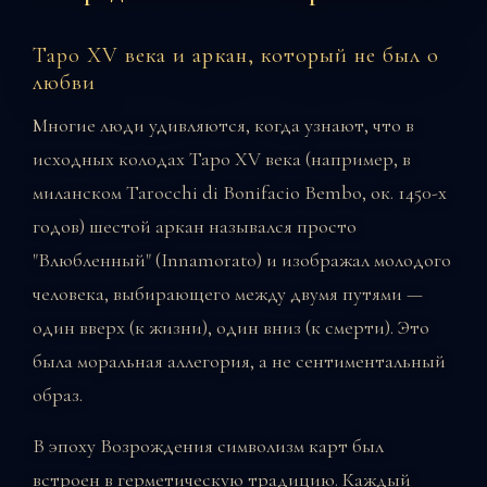
Таро XV века и аркан, который не был о
любви
Многие люди удивляются, когда узнают, что в
исходных колодах Таро XV века (например, в
миланском Tarocchi di Bonifacio Bembo, ок. 1450-х
годов) шестой аркан назывался просто
"Влюбленный" (Innamorato) и изображал молодого
человека, выбирающего между двумя путями —
один вверх (к жизни), один вниз (к смерти). Это
была моральная аллегория, а не сентиментальный
образ.
В эпоху Возрождения символизм карт был
встроен в герметическую традицию. Каждый