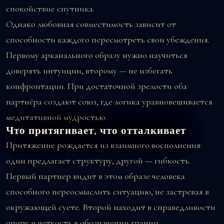
спокойствие спутника.
Однако любовная совместимость зависит от
способности каждого пересмотреть свои убеждения.
Первому арканального образу нужно научиться
доверять интуиции, второму — не избегать
конфронтации. При достаточной зрелости оба
партнёра создают союз, где логика уравновешивается
медитативной мудростью.
Что притягивает, что отталкивает
Притяжение рождается из взаимного восполнения:
один предлагает структуру, другой — гибкость.
Первый партнер видит в этом образе человека
способного переосмыслить ситуацию, не застревая в
окружающей суете. Второй находит в справедливости
опору и четкость в обозначении границ.