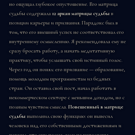
но ощущал глубокое опустошение. Его матрица
судьбы содержала
12 аркан матрицы судьбы
в
позиции карьеры и призвания. Парадокс был в
том, что его внешний успех не соответствовал его
внутреннему осмыслению. Я рекомендовала ему не
сразу бросать работу, а начать медитативную
практику, чтобы услышать свой истинный голос.
Через год он понял: его призвание — образование,
помощь молодым программистам из бедных
стран. Он оставил свой пост, начал работать в
некоммерческом секторе с меньшим доходом, но с
полным чувством смысла.
Повешенный в матрице
судьбы
выполнил свою функцию: он вывесил
человека над его собственными достижениями и
показал, что они полые, если не наполнены