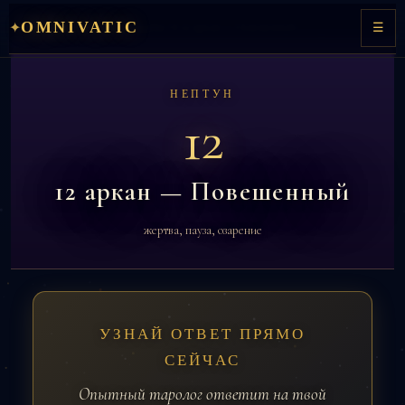
Перейти
OMNIVATIC
✦
Главная
→
Матрица судьбы
→ 12 аркан — Повешенный
☰
к
содержимому
НЕПТУН
12
12 аркан — Повешенный
жертва, пауза, озарение
УЗНАЙ ОТВЕТ ПРЯМО
СЕЙЧАС
Опытный таролог ответит на твой