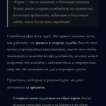
«Карма — это не наказание, а обучающий механизм.
Человек может ускорить освобождение от кармических
долгов через преданность, медитацию и безусловную
любовь, минуя долгий путь страданий»
(Автобиография йога, 1946). Это прямое указание на то,
как работать с
12 арканом в матрице судьбы
. Вместо того
чтобы сопротивляться вывешиванию, вместо того чтобы
паниковать в моменты неопределённости, человек может
встретить эти моменты с любопытством и открытостью,
зная, что это возможность для ускоренного роста.
Практики, которые я рекомендую людям с
активным
12 арканом
:
Созерцательная медитация на образ карты.
Когда
человек спокойно сидит и медитирует на образ