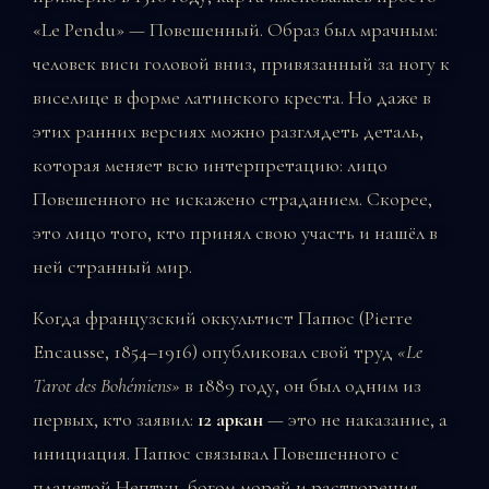
«Le Pendu» — Повешенный. Образ был мрачным:
человек виси головой вниз, привязанный за ногу к
виселице в форме латинского креста. Но даже в
этих ранних версиях можно разглядеть деталь,
которая меняет всю интерпретацию: лицо
Повешенного не искажено страданием. Скорее,
это лицо того, кто принял свою участь и нашёл в
ней странный мир.
Когда французский оккультист Папюс (Pierre
Encausse, 1854–1916) опубликовал свой труд
«Le
Tarot des Bohémiens»
в 1889 году, он был одним из
первых, кто заявил:
12 аркан
— это не наказание, а
инициация. Папюс связывал Повешенного с
планетой Нептун, богом морей и растворения