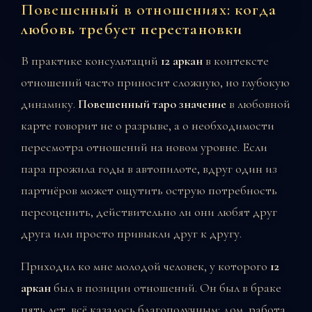
Повешенный в отношениях: когда
любовь требует перестановки
В практике консультаций
12 аркан
в контексте
отношений часто приносит сложную, но глубокую
динамику.
Повешенный таро значение
в любовной
карте говорит не о разрыве, а о необходимости
пересмотра отношений на новом уровне. Если
пара прожила годы в автопилоте, вдруг один из
партнёров может ощутить острую потребность
переоценить, действительно ли они любят друг
друга или просто привыкли друг к другу.
Приходил ко мне молодой человек, у которого
12
аркан
был в позиции отношений. Он был в браке
пять лет, всё казалось благополучным: дом, работа,