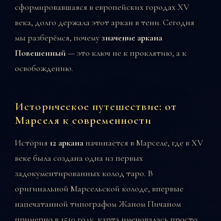
сформировавшаяся в европейских городах XV
века, долго держала этот аркан в тени. Сегодня
мы разберёмся, почему
значение аркана
Повешенный
— это ключ не к проклятию, а к
освобождению.
Историческое путешествие: от
Марселя к современности
История
12 аркана
начинается в Марселе, где в XV
веке была создана одна из первых
задокументированных колод таро. В
оригинальной Марсельской колоде, впервые
напечатанной типографом Жаном Пичаном
примерно в 1510 году, карта именовалась просто