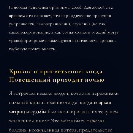
(Система исцеления организма, 2000). Для людей с
12
арканом
это означает, что периодические практики
умеренности, самоограничения, служения (не как
самопожертвования, а как сознательного отдачи) могут
трансформировать кажущуюся негативность аркана в
глубокую позитивность.
Кризис и просветление: когда
Повешенный приходит ночью
Я встречала немало людей, которые переживали
сильный кризис именно тогда, когда
12 аркан
матрицы судьбы
был активирован в их текущем
жизненном цикле. Это могла быть тяжёлая
болезнь, неожиданная потеря, предательство