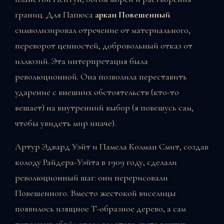
границ. Для Папюса
аркан Повешенный
символизировал отречение от материального,
переворот ценностей, добровольный отказ от
иллюзий. Эта интерпретация была
революционной. Она позволила переставить
ударение с внешних обстоятельств (кто-то
вешает) на внутренний выбор (я повешусь сам,
чтобы увидеть мир иначе).
Артур Эдвард Уэйт и Памела Колман Смит, создав
колоду Райдера-Уэйта в 1909 году, сделали
революционный шаг: они перерисовали
Повешенного. Вместо жестокой виселицы
появилось изящное T-образное дерево, а сам
персонаж обрёл ореол золотого света вокруг