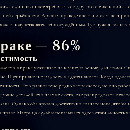
огда один начинает требовать от другого объяснений за 
ишней серьёзности. Аркан Справедливости может восприня
может почувствовать себя осуждённым. Тут нужна сознате
браке — 86%
естимость
мости в браке указывает на крепкую основу для семьи. С
ие; Шут привносит радость и адаптивность. Когда один п
анности. Это равновесие редко встречается, но оно работ
овне деталей: кто платит счета, как распределять ответс
плана. Однако оба аркана достаточно сознательны, чтобы 
 праве. Матрица судьбы показывает здесь стабильность чер