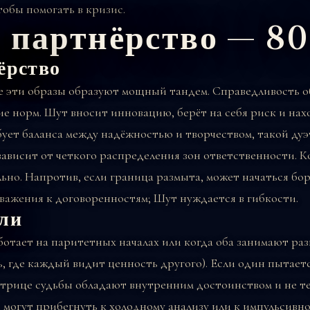
обы помогать в кризис.
и партнёрство — 8
ёрство
 эти образы образуют мощный тандем. Справедливость о
ие норм. Шут вносит инновацию, берёт на себя риск и на
ует баланса между надёжностью и творчеством, такой дуэ
зависит от четкого распределения зон ответственности. К
но. Напротив, если граница размыта, может начаться бор
важения к договоренностям; Шут нуждается в гибкости.
оли
ботает на паритетных началах или когда оба занимают ра
, где каждый видит ценность другого). Если один пытает
матрице судьбы обладают внутренним достоинством и не т
 могут прибегнуть к холодному анализу или к импульсив