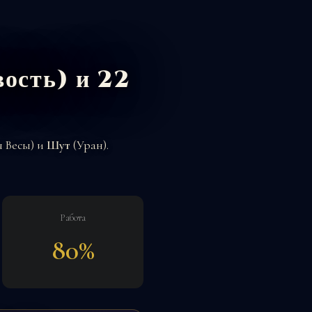
вость) и 22
 Весы) и
Шут
(Уран).
Работа
80%