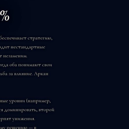
0%
беспечивает стратегию,
ходит нестандартные
т незаменим.
огда оба понимают свои
ьба за влияние. Аркан
зные уровни (например,
ся доминировать, второй
ерпят унижения.
ному решению — в