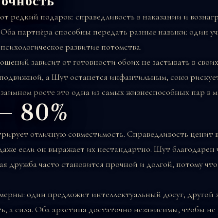
рочность
ют редкий подарок: справедливость в наказании и возна
. Оба партнёра способны передать разные навыки: один уч
 психологическое развитие потомства.
шений зависит от готовности обоих не застывать в своих
подвижной, а Шут останется инфантильным, союз рискуе
заимном росте это одна из самых жизнеспособных пар в м
— 80%
трирует отличную совместимость. Справедливость ценит 
аже если он выражает их нестандартно. Шут благодарен 
ая дружба часто становится прочной и долгой, потому чт
омерны: один предложит интеллектуальный досуг, другой 
ь, а сила. Оба архетипа достаточно независимы, чтобы не 