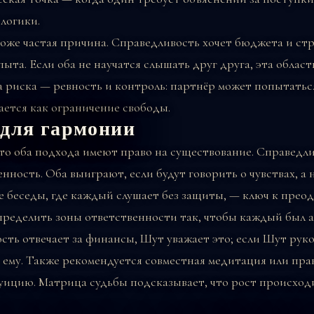
логики.
оже частая причина. Справедливость хочет бюджета и ст
пыта. Если оба не научатся слышать друг друга, эта обла
а риска — ревность и контроль: партнёр может попытатьс
ается как ограничение свободы.
 для гармонии
то оба подхода имеют право на существование. Справедл
нность. Оба выиграют, если будут говорить о чувствах, а 
е беседы, где каждый слушает без защиты, — ключ к прео
пределить зоны ответственности так, чтобы каждый был а
ость отвечает за финансы, Шут уважает это; если Шут ру
 ему. Также рекомендуется совместная медитация или пра
уицию. Матрица судьбы подсказывает, что рост происходи