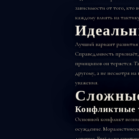
зависимости от того, кто
каждому влиять на тактику
Идеальн
Лучший вариант развития э
Справедливость признаёт,
принципов он теряется. Та
другому, а не несмотря на
уважения.
Сложные
Конфликтные 
Основной конфликт возник
осуждение. Моралистическ
доверие. Ещё одна критич