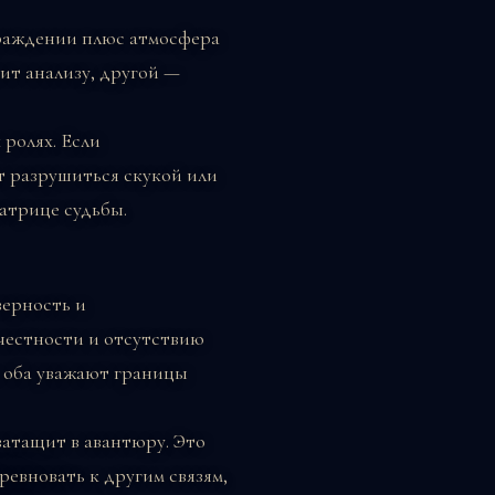
граждении плюс атмосфера
ит анализу, другой —
 ролях. Если
т разрушиться скукой или
атрице судьбы.
верность и
честности и отсутствию
о оба уважают границы
затащит в авантюру. Это
ревновать к другим связям,