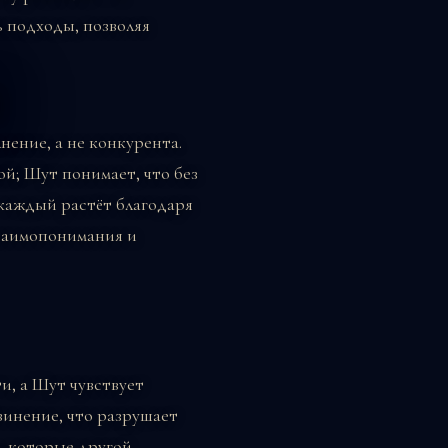
ь подходы, позволяя
а
нение, а не конкурента.
й; Шут понимает, что без
 каждый растёт благодаря
взаимопонимания и
и, а Шут чувствует
винение, что разрушает
, которые другой