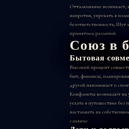
Отталкивание возникает, к
напротив, упрекать в изл
безответственность; Шут 
принятием различий.
Союз в 
Бытовая совм
Высокий процент совмести
быт, финансы, планирован
другой напоминает о спонт
Конфликты возникают на ур
уехать в путешествие без 
настаивать на собственном
слияние.