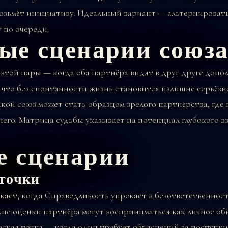
 возьмёт инициативу. Идеальный вариант — альтернироват
 по очереди.
ые сценарии союз
той пары — когда оба партнёра видят в друг друге допол
 что без спонтанности жизнь становится излишне серьёзно
кой союз может стать образцом зрелого партнёрства, где
 него. Матрица судьбы указывает на потенциал глубокого 
 сценарии
точки
ает, когда Справедливость упрекает в безответственност
ие оценки партнёра могут восприниматься как личное об
еская точка — когда один требует объяснений за поступки