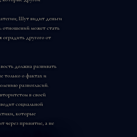
ратегии; Шут видит деньги
сть отношений может стать
я оградить другого от
ивость должна развивать
не только о фактах и
долению разногласий.
вторитетом в своей
ководит социальной
ктики, которые
т через принятие, а не