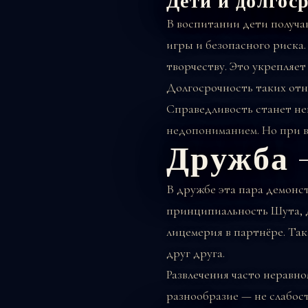
Дети и долгос
В воспитании дети получа
игры и безопасного риска
творчеству. Это укрепляет
Долгосрочность таких отно
Справедливость станет не
недопониманием. Но при в
Дружба 
В дружбе эта пара демонс
принципиальность Шута, д
лицемерия в партнёре. Так
друг друга.
Развлечения часто неравн
разнообразие — не слабост