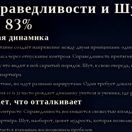
раведливости и Ш
 83%
ая динамика
етание создаёт напряжение между двумя принципами: один
ысл через отпускание контроля. Справедливость притягив
 что видит в ней скрытый порядок. Шут, в свою очередь, 
 партнёра.
тине, но идут разными маршрутами. Один требует доказат
я 11 и 22 часто рождает динамику учителя и ученика, где
ет, что отталкивает
онтрасте: Справедливость восхищается свежестью взгляд
ртнёра. Шут, наоборот, ценит мудрость, которая позволяе
тается взаимным восполнением пробелов.