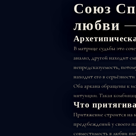
Союз Сп
любви —
Архетипическ
В матрице судьбы это соч
анализ, другой находит см
непредсказуемость, потому
находит его в серьёзности
Оба аркана обращены к ис
интуиции. Такая комбинаци
Что притягива
Притяжение строится на к
предубеждений у своего па
совместимость в любви пи