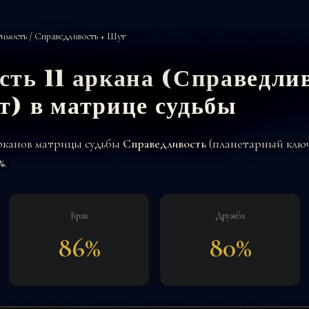
имость
/ Справедливость + Шут
ть 11 аркана (Справедли
т) в матрице судьбы
арканов матрицы судьбы
Справедливость
(планетарный ключ
%
.
Брак
Дружба
86%
80%