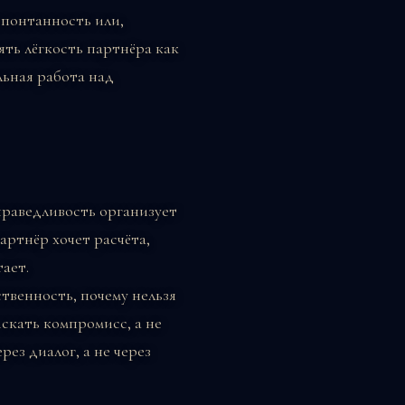
спонтанность или,
ть лёгкость партнёра как
льная работа над
праведливость организует
артнёр хочет расчёта,
ает.
твенность, почему нельзя
искать компромисс, а не
ез диалог, а не через