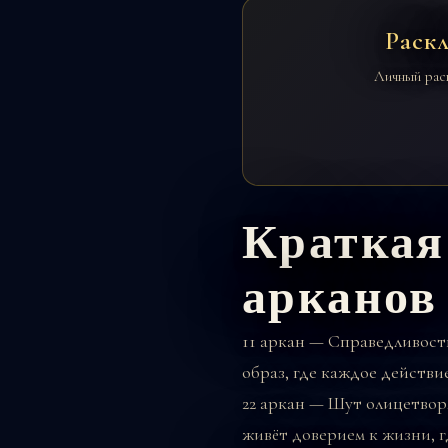
Раск
Личный рас
Краткая
арканов
11 аркан — Справедливост
образ, где каждое действи
22 аркан — Шут
олицетворя
живёт доверием к жизни, г