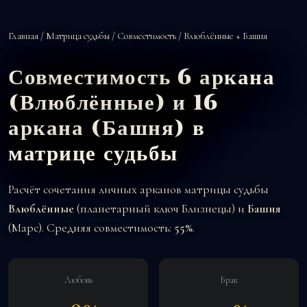
Главная
/
Матрица судьбы
/
Совместимость
/ Влюблённые + Башня
Совместимость 6 аркана
(Влюблённые) и 16
аркана (Башня) в
матрице судьбы
Расчёт сочетания личных арканов матрицы судьбы
Влюблённые
(планетарный ключ Близнецы) и
Башня
(Марс). Средняя совместимость:
55%
.
Любовь
Брак