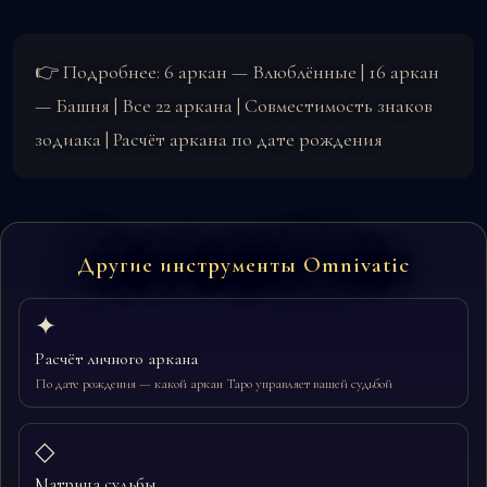
👉 Подробнее:
6 аркан — Влюблённые
|
16 аркан
— Башня
|
Все 22 аркана
|
Совместимость знаков
зодиака
|
Расчёт аркана по дате рождения
Другие инструменты Omnivatic
✦
Расчёт личного аркана
По дате рождения — какой аркан Таро управляет вашей судьбой
◇
Матрица судьбы