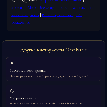
👉 Подробнее:
6 аркан — Влюблённые
|
21
аркан — Мир
|
Все 22 аркана
|
Совместимость
знаков зодиака
|
Расчёт аркана по дате
рождения
Другие инструменты Omnivatic
✦
Расчёт личного аркана
По дате рождения — какой аркан Таро управляет вашей судьбой
◇
Матрица судьбы
22 старших аркана и их роль в вашей жизненной программе