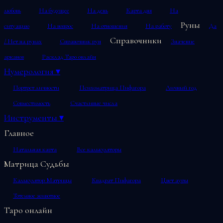
любовь
На будущее
На день
Карта дня
На
Руны
ситуацию
На вопрос
На отношения
На работу
Да
Справочники
/ Нет на рунах
Справочник рун
Значение
арканов
Расклад Таро онлайн
Нумерология
▾
Портрет личности
Психоматрица Пифагора
Личный год
Совместимость
Счастливые числа
Инструменты
▾
Главное
Натальная карта
Все калькуляторы
Матрица Судьбы
Калькулятор Матрицы
Квадрат Пифагора
Цвет ауры
Тотемное животное
Таро онлайн