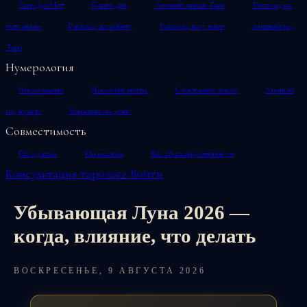
Таро Да/Нет
Карта дня
Личный аркан Таро
Расклад на
ситуацию
Расклад на работу
Расклад на 7 чакр
Личный год
Таро
Нумерология
Число имени
Число богатства
Счастливое число
Личный
год нумер.
Хороший ли день?
Совместимость
По 2 датам
По именам
Все 18 калькуляторов →
Консультация таролога
Войти
Убывающая Луна 2026 —
когда, влияние, что делать
ВОСКРЕСЕНЬЕ, 9 АВГУСТА 2026