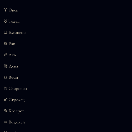
♈ Овен
♉ Телец
♊ Близнецы
♋ Рак
♌ Лев
♍ Дева
♎ Весы
♏ Скорпион
♐ Стрелец
♑ Козерог
♒ Водолей