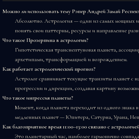
Можно ли использовать тему Рэпер Андрей Замай Респек
Абсолютно. Астрология — один из самых мощных 
понять свои паттерны, ресурсы и направление разв
Что такое Прозерпина в астрологии?
Гипотетическая транснептуновая планета, ассоции
архетипами, трансформацией и возрождением.
Как работает астрологический прогноз?
Астролог сравнивает текущие транзиты планет с н
прогрессии и дирекции, создавая картину возможно
Что такое ингрессия планеты?
Момент, когда планета переходит из одного знака 
медленных планет — Юпитера, Сатурна, Урана, Неп
Как благоприятное время 11:00–13:00 связано с астрологие
Это планетарный час, наиболее гармонично совпа