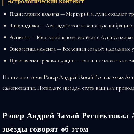
Астрологический контекст
Планетарные влияния
— Меркурий и Луна создают т
Знак зодиака
— Лев задаёт тон и основную вибрацию
Аспекты
— Меркурий в полусекстиле с Луна усилива
Энергетика момента
— Вселенная создаёт идеальные у
Практические рекомендации
— как использовать косм
Понимание темы
Рэпер Андрей Замай Респектовал Ас
самопознания. Позвольте звёздам стать вашими провод
Рэпер Андрей Замай Респектовал 
звёзды говорят об этом