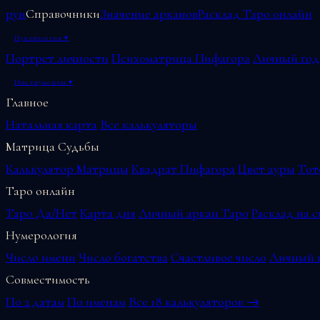
рун
Справочники
Значение арканов
Расклад Таро онлайн
Нумерология
▾
Портрет личности
Психоматрица Пифагора
Личный год
Инструменты
▾
Главное
Натальная карта
Все калькуляторы
Матрица Судьбы
Калькулятор Матрицы
Квадрат Пифагора
Цвет ауры
Тот
Таро онлайн
Таро Да/Нет
Карта дня
Личный аркан Таро
Расклад на 
Нумерология
Число имени
Число богатства
Счастливое число
Личный г
Совместимость
По 2 датам
По именам
Все 18 калькуляторов →