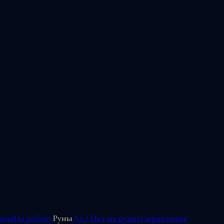
ения
На работу
Руны
Да / Нет на рунах
Справочник