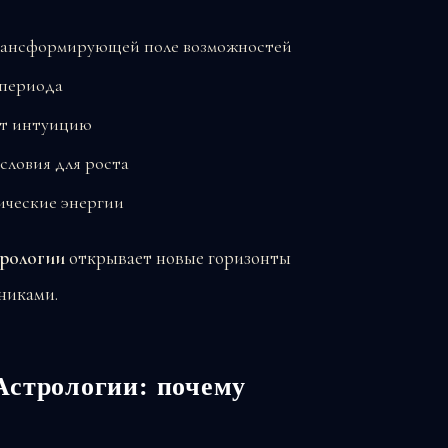
рансформирующей поле возможностей
 периода
ет интуицию
словия для роста
ические энергии
трологии
открывает новые горизонты
никами.
Астрологии: почему