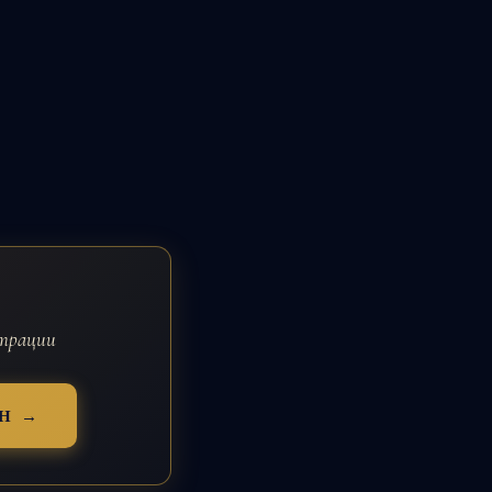
страции
Н →