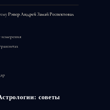
тему
Рэпер Андрей Замай Респектовал
е измерения
транзитах
дар
Астрологии: советы