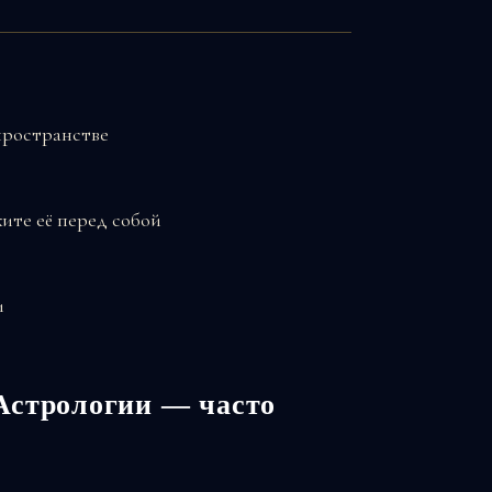
пространстве
ите её перед собой
и
Астрологии — часто