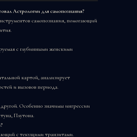
товал Астрологии для самопознания?
инструментов самопознания, помогающий
ития.
руемая с глубинными женскими
атальной картой, анализирует
стей и вызовов периода.
в другой. Особенно значимы ингрессии
туна, Плутона.
й?
дающий с текущими транзитами.