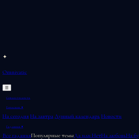
Перейти
✦
к
Omnivatic
содержимому
☰
Совместимость
Гороскоп
▾
На сегодня
На завтра
Лунный календарь
Новости
Гадания
▾
Все гадания
Популярные темы
Да или Нет
На любовь
На б