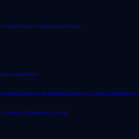
Совместимость
Счастливые числа
емное животное
ситуацию
Расклад на работу
Расклад на 7 чакр
Личный год 
од нумер.
Хороший ли день?